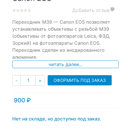
Добавить отзыв
0
5
0
Переходник M39 — Canon EOS позволяет
out
of
устанавливать объективы с резьбой M39
based
(объективы от фотоаппаратов Leica, ФЭД,
on
Зоркий) на фотоаппараты Canon EOS.
customer
ratings
Переходник сделан из анодированного
алюминия.
читать далее...
Количество
ОФОРМИТЬ ПОД ЗАКАЗ
-
+
900
₽
Нет на складе, но доступно под заказ.