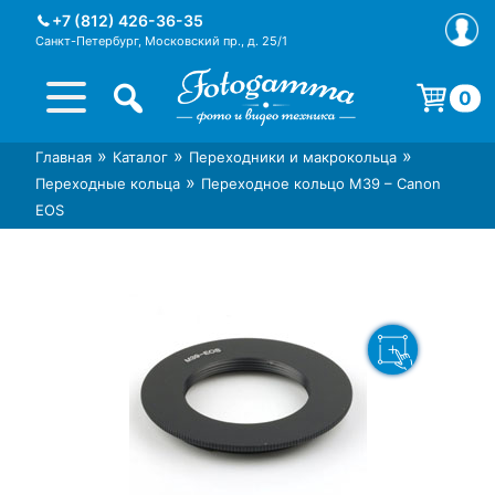
Skip
+7 (812) 426-36-35
to
Санкт-Петербург, Московский пр., д. 25/1
content
0
Корзина пуста.
»
»
»
Главная
Каталог
Переходники и макрокольца
Интернет-магазин фототехники
Магазин фотоаксессуаров foto-
»
Переходные кольца
Переходное кольцо M39 – Canon
Foto-Gamma в СПб
gamma.ru
EOS