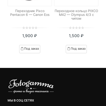
S —
Переходник Pixco
Переходное кольцо PIXCO
Пе
й
Pentacon 6 — Canon Eos
M42 — Olympus 4/3 с
чипом
0
5
0
0
5
0
1,900
₽
1,500
₽
out
out
of
of
based
based
Под заказ
Под заказ
on
on
customer
customer
ratings
ratings
МЫ В СОЦ СЕТЯХ