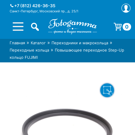
Skip
+7 (812) 426-36-35
to
Санкт-Петербург, Московский пр., д. 25/1
content
0
Корзина пуста.
»
»
»
Главная
Каталог
Переходники и макрокольца
Интернет-магазин фототехники
Магазин фотоаксессуаров foto-
»
Переходные кольца
Повышающее переходное Step-Up
Foto-Gamma в СПб
gamma.ru
кольцо FUJIMI