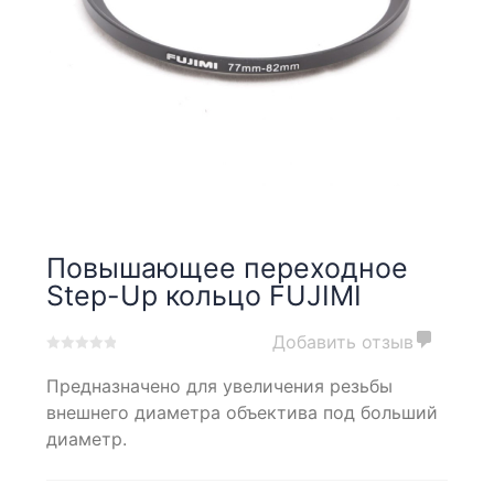
Повышающее переходное
Step-Up кольцо FUJIMI
Добавить отзыв
0
5
0
Предназначено для увеличения резьбы
out
of
внешнего диаметра объектива под больший
based
диаметр.
on
customer
ratings