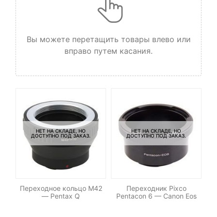
Вы можете перетащить товары влево или
вправо путем касания.
НЕТ НА СКЛАДЕ, НО
НЕТ НА СКЛАДЕ, НО
ДОСТУПНО ПОД ЗАКАЗ.
ДОСТУПНО ПОД ЗАКАЗ.
x
Переходное кольцо M42
Переходник Pixco
Пе
— Pentax Q
Pentacon 6 — Canon Eos