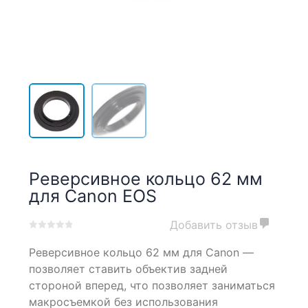
Реверсивное кольцо 62 мм
для Canon EOS
Добавить отзыв
0
5
0
Реверсивное кольцо 62 мм для Canon —
out
of
позволяет ставить объектив задней
based
стороной вперед, что позволяет заниматься
on
макросъемкой без использования
customer