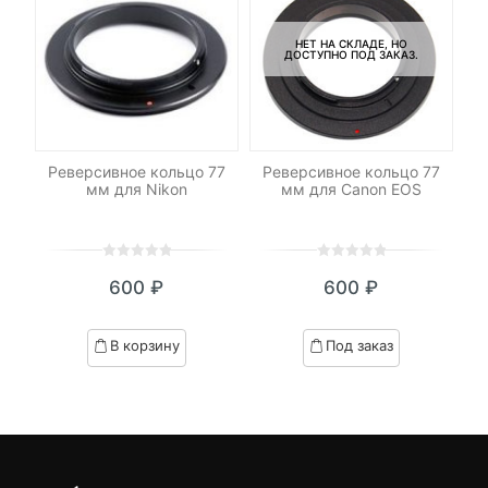
НЕТ НА СКЛАДЕ, НО
ДОСТУПНО ПОД ЗАКАЗ.
58
Реверсивное кольцо 77
Реверсивное кольцо 77
Р
мм для Nikon
мм для Canon EOS
0
5
0
0
5
0
600
₽
600
₽
out
out
of
of
based
based
В корзину
Под заказ
on
on
customer
customer
ratings
ratings