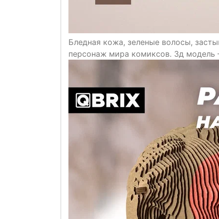
Бледная кожа, зеленые волосы, заст
персонаж мира комиксов. 3д модель