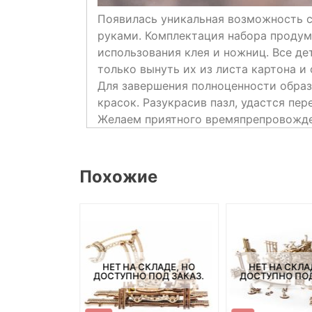
Появилась уникальная возможность с
руками. Комплектация набора продум
использования клея и ножниц. Все де
только вынуть их из листа картона и 
Для завершения полноценности обра
красок. Разукрасив пазл, удастся пе
Желаем приятного времяпрепровожде
Похожие
СКЛАДЕ, НО
НЕТ НА СКЛАДЕ, НО
НЕТ НА СКЛА
ПОД ЗАКАЗ.
ДОСТУПНО ПОД ЗАКАЗ.
ДОСТУПНО ПОД