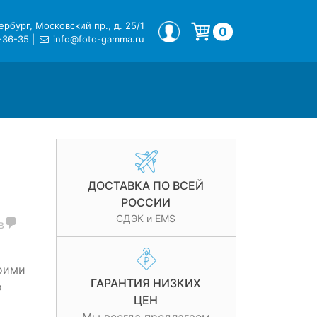
рбург, Московский пр., д. 25/1
МОЙ ПРОФИЛЬ
0
-36-35
|
info@foto-gamma.ru
Корзина пуста.
ДОСТАВКА ПО ВСЕЙ
РОССИИ
СДЭК и EMS
в
оими
ГАРАНТИЯ НИЗКИХ
о
ЦЕН