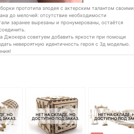
борки прототипа злодея с актерским талантом своими
ана до мелочей: отсутствие необходимости
тали заранее вырезаны и пронумерованы, остаётся
соединить.
за Джокера советуем добавить яркости при помощи
редать невероятную идентичность героя с 3д моделью.
ния!
ДЕ, НО
НЕТ НА СКЛАДЕ, НО
НЕТ НА СКЛАДЕ, 
 ЗАКАЗ.
ДОСТУПНО ПОД ЗАКАЗ.
ДОСТУПНО ПОД ЗА