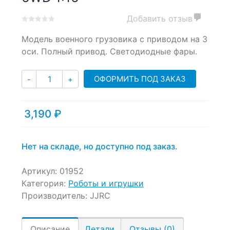
Добавить отзыв
0
5
0
Модель военного грузовика с приводом на 3
out
of
оси. Полный привод. Светодиодные фары.
based
on
Количество
customer
ОФОРМИТЬ ПОД ЗАКАЗ
-
+
ratings
3,190
₽
Нет на складе, но доступно под заказ.
Артикул:
01952
Категория:
Роботы и игрушки
Производитель:
JJRC
Описание
Детали
Отзывы (0)