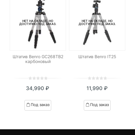
НЕТ НА СКЛАДЕ, НО
НЕТ НА СКЛАДЕ, НО
ДОСТУПНО ПОД ЗАКАЗ.
ДОСТУПНО ПОД ЗАКАЗ.
Штатив Benro GC268TB2
Штатив Benro IT25
карбоновый
0
5
0
0
5
0
34,990
₽
11,990
₽
out
out
of
of
based
based
Под заказ
Под заказ
on
on
customer
customer
ratings
ratings