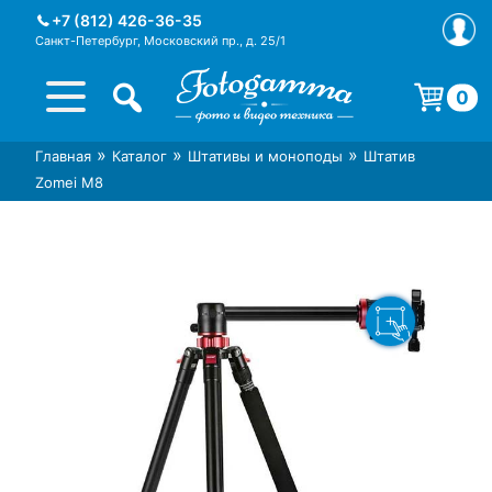
Skip
+7 (812) 426-36-35
to
Санкт-Петербург, Московский пр., д. 25/1
content
0
Корзина пуста.
»
»
»
Главная
Каталог
Штативы и моноподы
Штатив
Интернет-магазин фототехники
Магазин фотоаксессуаров foto-
Zomei M8
Foto-Gamma в СПб
gamma.ru