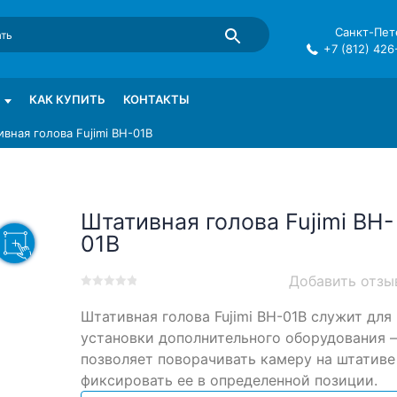
Санкт-Пете
+7 (812) 426
mma в СПб
КАК КУПИТЬ
КОНТАКТЫ
вная голова Fujimi BH-01B
Штативная голова Fujimi BH-
01B
Добавить отзы
0
5
0
Штативная голова Fujimi BH-01B служит для
out
of
установки дополнительного оборудования 
based
позволяет поворачивать камеру на штативе
on
фиксировать ее в определенной позиции.
customer