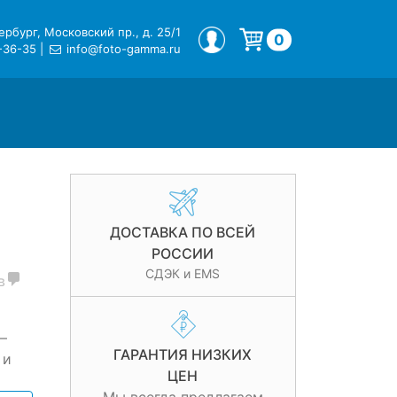
рбург, Московский пр., д. 25/1
МОЙ ПРОФИЛЬ
0
-36-35
|
info@foto-gamma.ru
Корзина пуста.
ДОСТАВКА ПО ВСЕЙ
РОССИИ
СДЭК и EMS
в
—
ГАРАНТИЯ НИЗКИХ
 и
ЦЕН