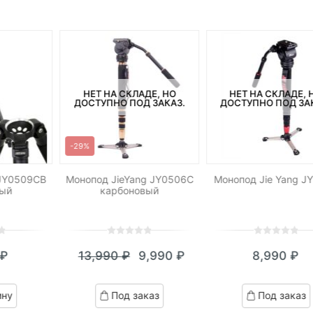
НЕТ НА СКЛАДЕ, НО
НЕТ НА СКЛАДЕ, 
ДОСТУПНО ПОД ЗАКАЗ.
ДОСТУПНО ПОД ЗА
-29%
 JY0509CB
Монопод JieYang JY0506C
Монопод Jie Yang J
вый
карбоновый
0
5
0
0
5
0
₽
13,990
₽
9,990
₽
8,990
₽
out
out
Текущая
Первоначальная
of
of
цена:
цена
based
based
ину
Под заказ
Под заказ
on
on
9,990 ₽.
составляла
customer
customer