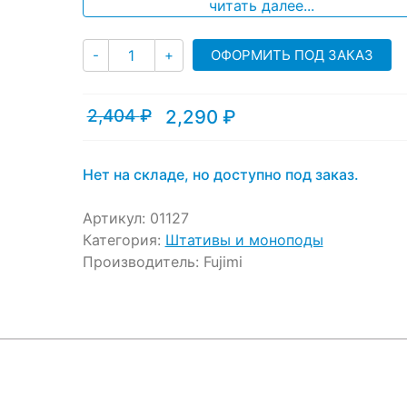
ratings
читать далее...
Количество
ОФОРМИТЬ ПОД ЗАКАЗ
-
+
2,404
₽
2,290
₽
Текущая
Первоначальная
цена:
цена
2,290 ₽.
составляла
2,404 ₽.
Нет на складе, но доступно под заказ.
Артикул:
01127
Категория:
Штативы и моноподы
Производитель:
Fujimi