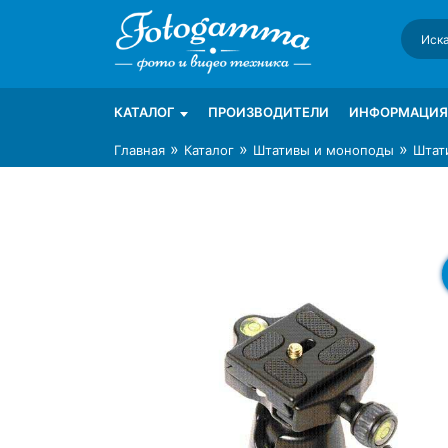
Skip
to
content
Интернет-магазин фототехники Foto-Ga
Магазин фотоаксессуаров foto-gamma.ru
КАТАЛОГ
ПРОИЗВОДИТЕЛИ
ИНФОРМАЦИЯ
»
»
»
Главная
Каталог
Штативы и моноподы
Штати