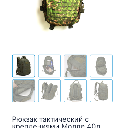
Рюкзак тактический с
креплениями Молле 40л