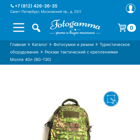
Skip
+7 (812) 426-36-35
to
Санкт-Петербург, Московский пр., д. 25/1
content
0
Корзина пуста.
»
»
»
Главная
Каталог
Фотосумки и ремни
Туристическое
Интернет-магазин фототехники
Магазин фотоаксессуаров foto-
»
оборудование
Рюкзак тактический с креплениями
Foto-Gamma в СПб
gamma.ru
Молле 40л (BG-130)