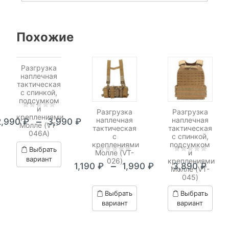
Похожие
Разгрузка
наплечная
тактическая
с спинкой,
подсумком
и
Разгрузка
Разгрузка
0
5
0
креплениями
наплечная
наплечная
–
2,990
₽
3,990
₽
out
Молле (VT-
Диапазон
тактическая
тактическая
046A)
of
с
с спинкой,
цен:
based
креплениями
подсумком
Выбрать
Молле (VT-
и
on
2,990 ₽
0
5
0
0
5
0
вариант
026)
креплениями
customer
–
1,190
₽
1,990
₽
3,890
₽
out
out
Молле (VT-
Диапазон
–
ratings
045)
of
of
цен:
3,990 ₽
based
based
Выбрать
Выбрать
on
on
1,190 ₽
вариант
вариант
customer
customer
–
ratings
ratings