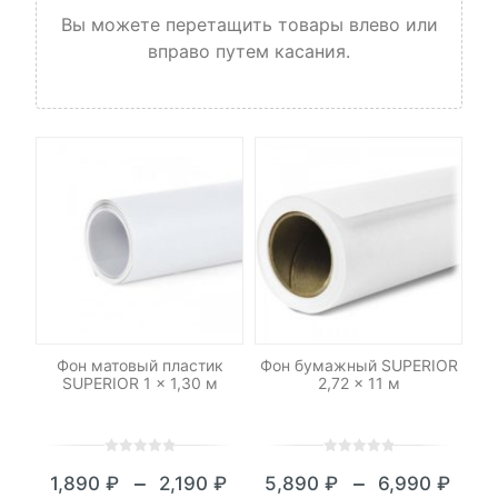
Вы можете перетащить товары влево или
вправо путем касания.
ый
Фон матовый пластик
Фон бумажный SUPERIOR
Фо
SUPERIOR 1 x 1,30 м
2,72 x 11 м
12
0
5
0
0
5
0
–
–
1,890
₽
2,190
₽
5,890
₽
6,990
₽
out
out
Диапазон
Диапазон