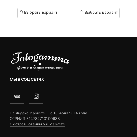
of
of
цен:
цен:
based
based
Выбрать вариант
Выбрать вариант
on
on
1,890 ₽
5,890 ₽
customer
customer
–
–
ratings
ratings
2,190 ₽
6,990 ₽
МЫ В СОЦ СЕТЯХ
На Яндекс.Маркете — c 10 июня 2014 года.
ОГРНИП 314784710100933
Смотреть отзывы в Я.Маркете