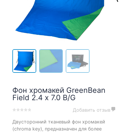
Фон хромакей GreenBean
Field 2.4 х 7.0 B/G
Добавить отзыв
0
5
0
Двусторонний тканевый фон хромакей
out
of
(chroma key), предназначен для более
based