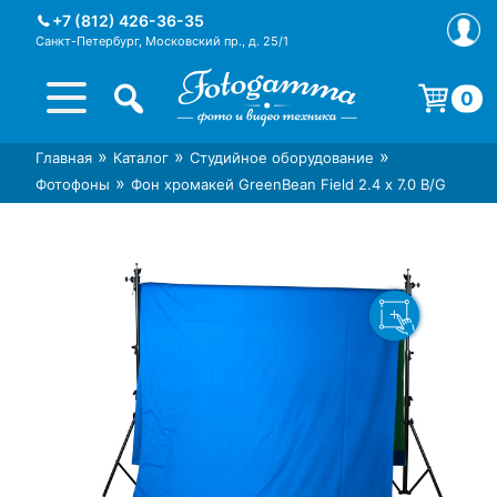
Skip
+7 (812) 426-36-35
to
Санкт-Петербург, Московский пр., д. 25/1
content
0
Корзина пуста.
»
»
»
Главная
Каталог
Студийное оборудование
Интернет-магазин фототехники
Магазин фотоаксессуаров foto-
»
Фотофоны
Фон хромакей GreenBean Field 2.4 х 7.0 B/G
Foto-Gamma в СПб
gamma.ru