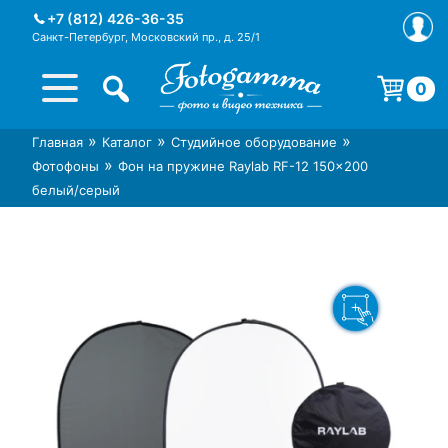
Skip
+7 (812) 426-36-35
to
Санкт-Петербург, Московский пр., д. 25/1
content
0
Корзина пуста.
»
»
»
Главная
Каталог
Студийное оборудование
Интернет-магазин фототехники
Магазин фотоаксессуаров foto-
»
Фотофоны
Фон на пружине Raylab RF-12 150×200
Foto-Gamma в СПб
gamma.ru
белый/серый