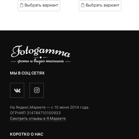
based
based
Выбрать вариант
Выбрать вариант
on
on
customer
customer
ratings
ratings
МЫ В СОЦ СЕТЯХ
На Яндекс.Маркете — c 10 июня 2014 года.
ОГРНИП 314784710100933
Смотреть отзывы в Я.Маркете
КОРОТКО О НАС