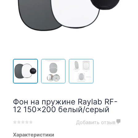
Фон на пружине Raylab RF-
12 150×200 белый/серый
Добавить отзыв
0
5
0
Характеристики
out