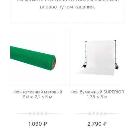
вправо путем касания.
-
ean
Фон нетканый матовый
Фон бумажный SUPERIOR
К
Extra 2,1 x 5 м
1,35 x 6 м
0
5
0
0
5
0
1,090
₽
2,790
₽
out
out
of
of