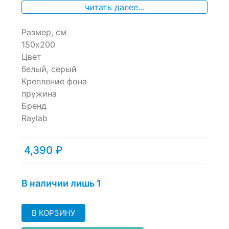
of
читать далее...
based
on
Размер, см
customer
ratings
150х200
Цвет
белый, серый
Крепление фона
пружина
Бренд
Raylab
4,390
₽
В наличии лишь 1
В КОРЗИНУ