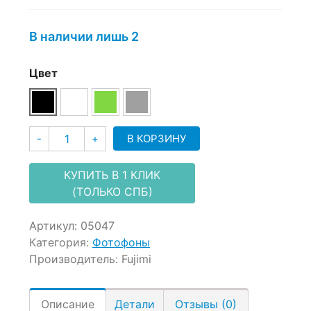
on
customer
В наличии лишь 2
ratings
Цвет
Количество
В КОРЗИНУ
-
+
КУПИТЬ В 1 КЛИК
(ТОЛЬКО СПБ)
Артикул:
05047
Категория:
Фотофоны
Производитель:
Fujimi
Описание
Детали
Отзывы (0)