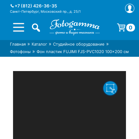
Skip
+7 (812) 426-36-35
to
Санкт-Петербург, Московский пр., д. 25/1
content
0
Корзина пуста.
»
»
»
Главная
Каталог
Студийное оборудование
Интернет-магазин фототехники
Магазин фотоаксессуаров foto-
»
Фотофоны
Фон пластик FUJIMI FJS-PVC1020 100×200 см
Foto-Gamma в СПб
gamma.ru