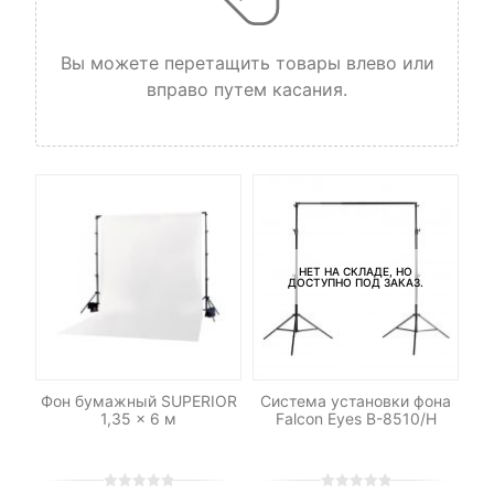
Вы можете перетащить товары влево или
вправо путем касания.
НЕТ НА СКЛАДЕ, НО
ДОСТУПНО ПОД ЗАКАЗ.
Фон бумажный SUPERIOR
Система установки фона
Ф
тик
1,35 x 6 м
Falcon Eyes В-8510/H