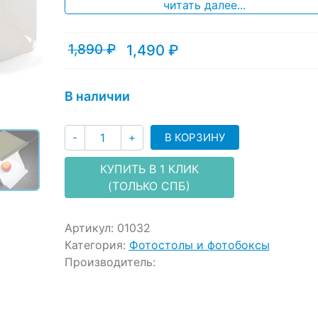
читать далее...
customer
ratings
1,890
₽
1,490
₽
Текущая
Первоначальная
цена:
цена
1,490 ₽.
составляла
1,890 ₽.
В наличии
Количество
В КОРЗИНУ
-
+
КУПИТЬ В 1 КЛИК
(ТОЛЬКО СПБ)
Артикул:
01032
Категория:
Фотостолы и фотобоксы
Производитель: