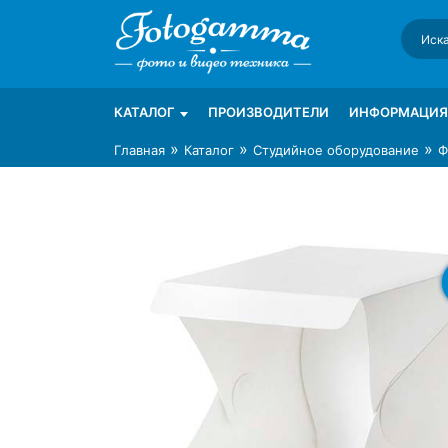
Skip
to
content
Интернет-магазин фототехники Foto-Ga
Магазин фотоаксессуаров foto-gamma.ru
КАТАЛОГ
ПРОИЗВОДИТЕЛИ
ИНФОРМАЦИЯ
»
»
»
Главная
Каталог
Студийное оборудование
Ф