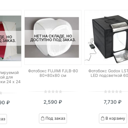
НЕТ НА СКЛАДЕ, НО
ДЕ, НО
ДОСТУПНО ПОД ЗАКАЗ.
 ЗАКАЗ.
Фотобокс FUJIMI FJLB-80
Фотобокс Godox LS
улируемой
80×80х80 см
LED подсветкой 6
ой для
ки 24 х 24
0
5
0
0
5
0
2,590
₽
7,730
₽
90
₽
out
out
кущая
ервоначальная
of
of
based
based
на:
ена
Под заказ
В корзину
каз
on
on
0 ₽.
оставляла
customer
customer