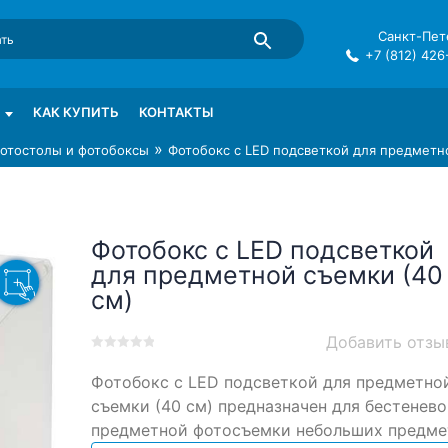
Санкт-Пете
+7 (812) 426
mma в СПб
КАК КУПИТЬ
КОНТАКТЫ
»
отостолы и фотобоксы
Фотобокс с LED подсветкой для предметн
Фотобокс с LED подсветкой
для предметной съемки (40
см)
Добавить отзы
0
5
0
Фотобокс с LED подсветкой для предметно
out
of
съемки (40 см) предназначен для бестенево
based
предметной фотосъемки небольших предме
on