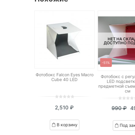
НЕТ НА СКЛА
ДОСТУПНО ПОД
-51%
con Eyes Macro
Фотобокс Falcon Eyes Macro
Фотобокс с рег
o 70 LED
Cube 40 LED
LED подсветк
предметной съем
см
0
5
0
0
5
0
635
₽
2,510
₽
990
₽
4
out
out
Те
П
of
of
ed
based
це
ц
based
корзину
В корзину
Под за
on
on
49
с
omer
customer
customer