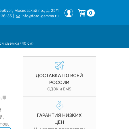
рбург, Московский пр., д. 25/1
МОЙ ПРОФИЛЬ
0
-36-35
|
info@foto-gamma.ru
Корзина пуста.
ой съемки (40 см)
ДОСТАВКА ПО ВСЕЙ
РОССИИ
СДЭК и EMS
в
й
ГАРАНТИЯ НИЗКИХ
й,
ЦЕН
тов.