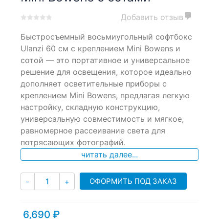
Добавить отзыв
0
5
0
Быстросъемный восьмиугольный софтбокс
out
of
Ulanzi 60 см с креплением Mini Bowens и
based
сотой — это портативное и универсальное
on
решение для освещения, которое идеально
customer
ratings
дополняет осветительные приборы с
креплением Mini Bowens, предлагая легкую
настройку, складную конструкцию,
универсальную совместимость и мягкое,
равномерное рассеивание света для
потрясающих фотографий.
читать далее...
Количество
ОФОРМИТЬ ПОД ЗАКАЗ
-
+
6,690
₽