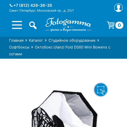
Skip
+7 (812) 426-36-35
to
Санкт-Петербург, Московский пр., д. 25/1
content
0
Корзина пуста.
»
»
»
Главная
Каталог
Студийное оборудование
Интернет-магазин фототехники
Магазин фотоаксессуаров foto-
»
Софтбоксы
Октобокс Ulanzi Fold DS60 Mini Bowens с
Foto-Gamma в СПб
gamma.ru
сотами