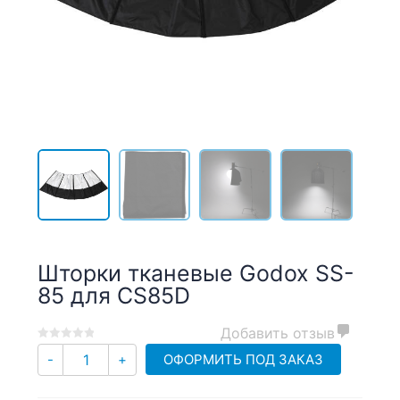
Шторки тканевые Godox SS-
85 для CS85D
Добавить отзыв
0
5
0
Количество
ОФОРМИТЬ ПОД ЗАКАЗ
-
+
out
of
based