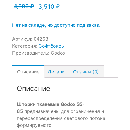
4,390
₽
3,510
₽
on
Текущая
Первоначальная
customer
цена:
цена
ratings
3,510 ₽.
составляла
4,390 ₽.
Нет на складе, но доступно под заказ.
Артикул:
04263
Категория:
Софтбоксы
Производитель:
Godox
Описание
Детали
Отзывы (0)
Описание
Шторки тканевые Godox SS-
85
предназначены для ограничения и
перераспределения светового потока
формируемого