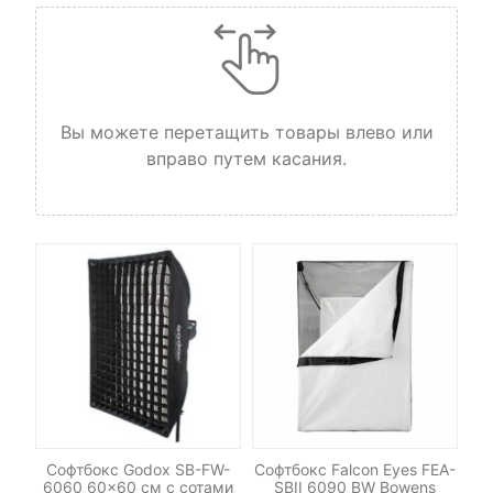
Вы можете перетащить товары влево или
вправо путем касания.
Софтбокс Godox SB-FW-
Софтбокс Falcon Eyes FEA-
ая
6060 60×60 см с сотами
SBII 6090 BW Bowens
4