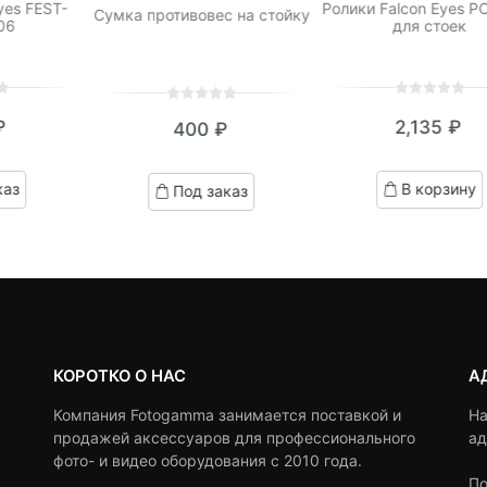
yes FEST-
Ролики Falcon Eyes 
Сумка противовес на стойку
06
для стоек
0
5
0
0
5
0
₽
2,135
₽
400
₽
out
out
of
of
based
based
каз
В корзину
Под заказ
on
on
customer
customer
ratings
ratings
КОРОТКО О НАС
А
Компания Fotogamma занимается поставкой и
На
продажей аксессуаров для профессионального
ад
фото- и видео оборудования с 2010 года.
По