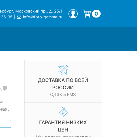
рбург, Московский пр., д. 25/1
МОЙ ПРОФИЛЬ
0
-36-35
|
info@foto-gamma.ru
Корзина пуста.
ДОСТАВКА ПО ВСЕЙ
РОССИИ
в
СДЭК и EMS
м
ная,
ГАРАНТИЯ НИЗКИХ
ЦЕН