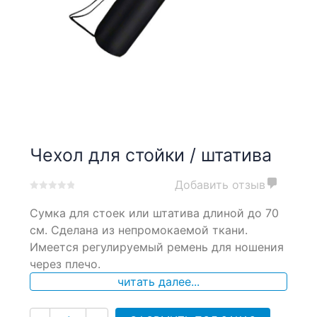
Чехол для стойки / штатива
Добавить отзыв
0
5
0
Сумка для стоек или штатива длиной до 70
out
of
см. Сделана из непромокаемой ткани.
based
Имеется регулируемый ремень для ношения
on
через плечо.
customer
ratings
читать далее...
Количество