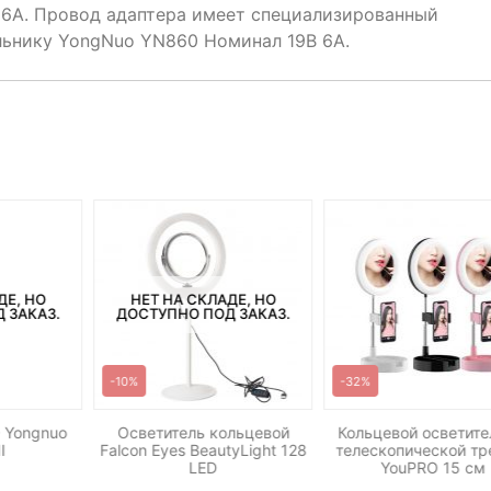
 6A. Провод адаптера имеет специализированный
льнику YongNuo YN860 Номинал 19В 6А.
ДЕ, НО
НЕТ НА СКЛАДЕ, НО
 ЗАКАЗ.
ДОСТУПНО ПОД ЗАКАЗ.
-10%
-32%
 Yongnuo
Осветитель кольцевой
Кольцевой осветите
I
Falcon Eyes BeautyLight 128
телескопической тр
LED
YouPRO 15 см