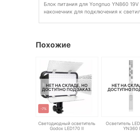
Блок питания для Yongnuo YN860 19V
наконечник для подключения к свети
Похожие
НЕТ НА СКЛАДЕ, НО
НЕТ НА СКЛА
ДОСТУПНО ПОД ЗАКАЗ.
ДОСТУПНО ПОД
-7%
ольцевой свет
Светодиодный осветитель
Осветитель LED
 ORB-18 45см
Godox LED170 II
YN360 I
-5500K