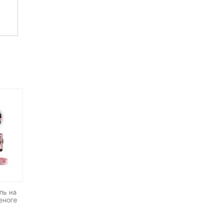
ль на
LED осветитель Yongnu
Светодиодный осветитель
еноге
YN600RGB
Yongnuo YN-160 III