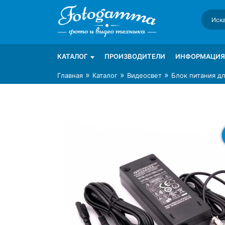
Skip
to
content
Интернет-магазин фототехники Foto-Ga
Магазин фотоаксессуаров foto-gamma.ru
КАТАЛОГ
ПРОИЗВОДИТЕЛИ
ИНФОРМАЦИЯ
»
»
»
Главная
Каталог
Видеосвет
Блок питания дл