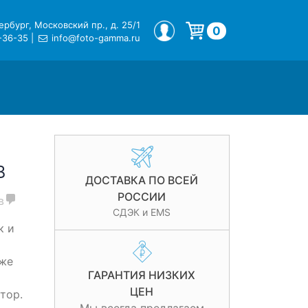
рбург, Московский пр., д. 25/1
МОЙ ПРОФИЛЬ
0
-36-35
|
info@foto-gamma.ru
Корзина пуста.
B
ДОСТАВКА ПО ВСЕЙ
РОССИИ
в
СДЭК и EMS
к и
кже
ГАРАНТИЯ НИЗКИХ
ЦЕН
тор.