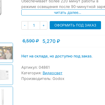
Обеспечивает более 220 минут работы в
режиме освещения после 90-минутной зар
читать далее...
Количество
ОФОРМИТЬ ПОД ЗАКАЗ
-
+
6,590
₽
5,270
₽
Текущая
Первоначальная
цена:
цена
5,270 ₽.
составляла
6,590 ₽.
Нет на складе, но доступно под заказ.
Артикул:
04861
Категория:
Видеосвет
Производитель:
Godox