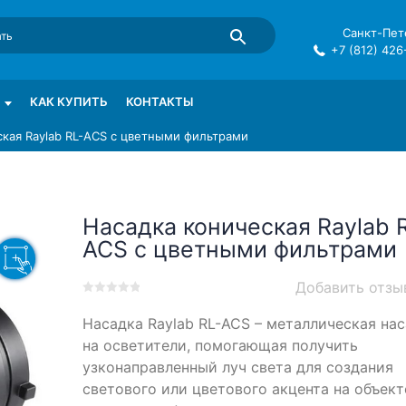
Санкт-Пете
+7 (812) 426
mma в СПб
КАК КУПИТЬ
КОНТАКТЫ
ская Raylab RL-ACS с цветными фильтрами
Насадка коническая Raylab 
ACS с цветными фильтрами
Добавить отзы
0
5
0
Насадка Raylab RL-ACS – металлическая на
out
of
на осветители, помогающая получить
based
узконаправленный луч света для создания
on
светового или цветового акцента на объект
customer