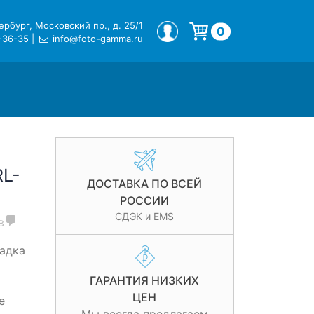
рбург, Московский пр., д. 25/1
МОЙ ПРОФИЛЬ
0
-36-35
|
info@foto-gamma.ru
Корзина пуста.
RL-
ДОСТАВКА ПО ВСЕЙ
РОССИИ
СДЭК и EMS
в
садка
ГАРАНТИЯ НИЗКИХ
ЦЕН
е