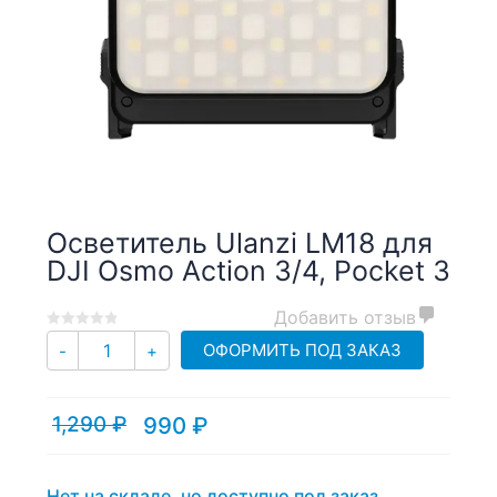
Осветитель Ulanzi LM18 для
DJI Osmo Action 3/4, Pocket 3
Добавить отзыв
0
5
0
Количество
ОФОРМИТЬ ПОД ЗАКАЗ
-
+
out
of
based
1,290
₽
990
₽
on
Текущая
Первоначальная
customer
цена:
цена
ratings
990 ₽.
составляла
1,290 ₽.
Нет на складе, но доступно под заказ.