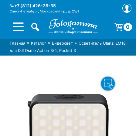
Skip
+7 (812) 426-36-35
to
Санкт-Петербург, Московский пр., д. 25/1
content
0
Корзина пуста.
»
»
»
Главная
Каталог
Видеосвет
Осветитель Ulanzi LM18
Интернет-магазин фототехники
Магазин фотоаксессуаров foto-
для DJI Osmo Action 3/4, Pocket 3
Foto-Gamma в СПб
gamma.ru