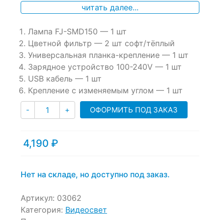
of
читать далее...
based
on
Лампа FJ-SMD150 — 1 шт
customer
ratings
Цветной фильтр — 2 шт софт/тёплый
Универсальная планка-крепление — 1 шт
Зарядное устройство 100-240V — 1 шт
USB кабель — 1 шт
Крепление с изменяемым углом — 1 шт
Количество
ОФОРМИТЬ ПОД ЗАКАЗ
-
+
4,190
₽
Нет на складе, но доступно под заказ.
Артикул:
03062
Категория:
Видеосвет