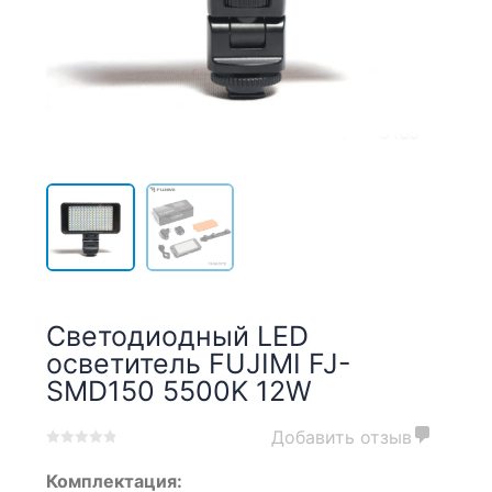
Светодиодный LED
осветитель FUJIMI FJ-
SMD150 5500K 12W
Добавить отзыв
0
5
0
Комплектация:
out