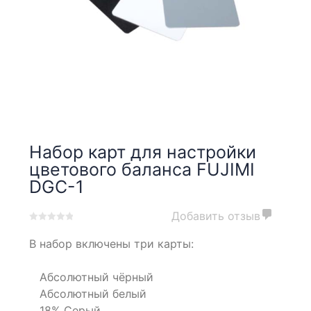
Набор карт для настройки
цветового баланса FUJIMI
DGC-1
Добавить отзыв
0
5
0
В набор включены три карты:
out
of
based
Абсолютный чёрный
on
Абсолютный белый
customer
ratings
18% Серый