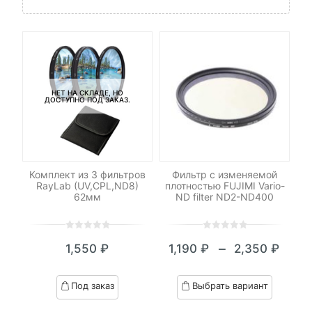
НЕТ НА СКЛАДЕ, НО
ДОСТУПНО ПОД ЗАКАЗ.
Комплект из 3 фильтров
Фильтр с изменяемой
С
RayLab (UV,CPL,ND8)
плотностью FUJIMI Vario-
62мм
ND filter ND2-ND400
0
5
0
0
5
0
–
₽
1,550
₽
1,190
₽
2,350
₽
1
out
out
он
Диапазон
of
of
цен:
based
based
Под заказ
Выбрать вариант
on
on
1,190 ₽
customer
customer