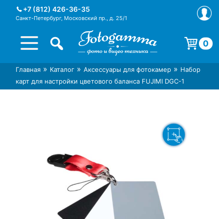
Skip
+7 (812) 426-36-35
to
Санкт-Петербург, Московский пр., д. 25/1
content
0
Корзина пуста.
»
»
»
Главная
Каталог
Аксессуары для фотокамер
Набор
Интернет-магазин фототехники
Магазин фотоаксессуаров foto-
карт для настройки цветового баланса FUJIMI DGC-1
Foto-Gamma в СПб
gamma.ru