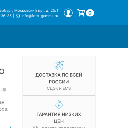
рбург, Московский пр., д. 25/1
МОЙ ПРОФИЛЬ
0
-36-35
|
info@foto-gamma.ru
Корзина пуста.
RO
ДОСТАВКА ПО ВСЕЙ
РОССИИ
СДЭК и EMS
в
ан
фов.
ГАРАНТИЯ НИЗКИХ
ЦЕН