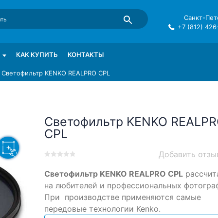
Санкт-Пете
+7 (812) 426
mma в СПб
КАК КУПИТЬ
КОНТАКТЫ
»
Светофильтр KENKO REALPRO CPL
Светофильтр KENKO REALP
CPL
Добавить отзы
0
5
0
Светофильтр KENKO REALPRO CPL
рассчит
out
of
на любителей и профессиональных фотогра
based
При производстве применяются самые
on
передовые технологии Kenko.
customer