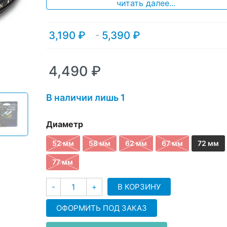
ratings
читать далее...
3,190
₽
5,390
₽
Диапазон
–
цен:
3,190 ₽
–
4,490
₽
5,390 ₽
В наличии лишь 1
Диаметр
52 мм
58 мм
62 мм
67 мм
72 мм
77 мм
Количество
В КОРЗИНУ
-
+
ОФОРМИТЬ ПОД ЗАКАЗ