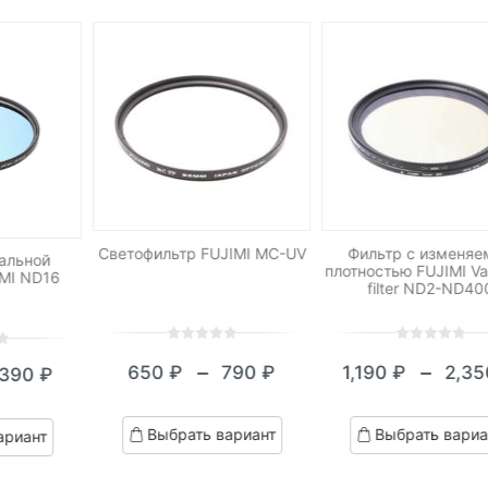
Светофильтр FUJIMI MC-UV
Фильтр с изменяе
альной
плотностью FUJIMI Va
IMI ND16
filter ND2-ND40
0
5
0
0
5
0
–
–
650
₽
790
₽
1,190
₽
2,3
,390
₽
out
out
Диапазон
Диап
апазон
of
of
цен:
цен:
based
based
н:
Выбрать вариант
Выбрать вариа
ариант
on
on
650 ₽
1,190
0 ₽
customer
customer
–
–
ratings
ratings