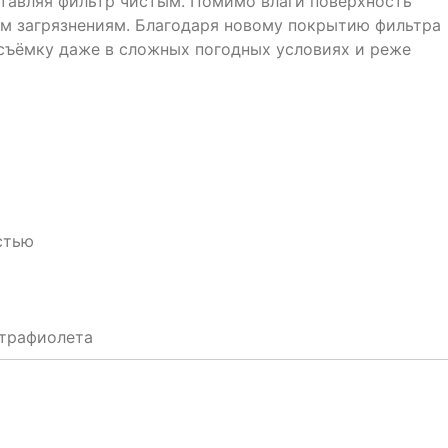
ставляя фильтр чистым. Помимо влаги поверхность
им загрязнениям. Благодаря новому покрытию фильтра
съёмку даже в сложных погодных условиях и реже
стью
ьтрафиолета