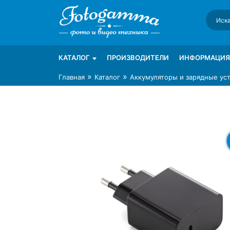
Skip
to
content
Интернет-магазин фототехники Foto-Ga
Магазин фотоаксессуаров foto-gamma.ru
КАТАЛОГ
ПРОИЗВОДИТЕЛИ
ИНФОРМАЦИЯ
»
»
Главная
Каталог
Аккумуляторы и зарядные ус