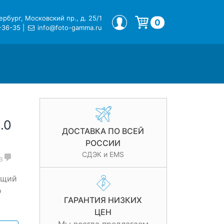
рбург, Московский пр., д. 25/1
МОЙ ПРОФИЛЬ
0
-36-35
|
info@foto-gamma.ru
Корзина пуста.
.0
ДОСТАВКА ПО ВСЕЙ
РОССИИ
СДЭК и EMS
в
ющий
о
ГАРАНТИЯ НИЗКИХ
ЦЕН