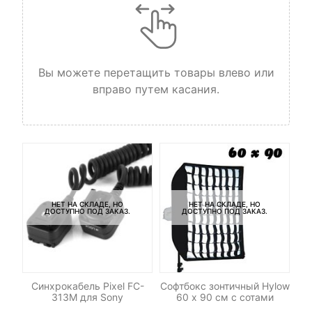
Вы можете перетащить товары влево или
вправо путем касания.
НЕТ НА СКЛАДЕ, НО
НЕТ НА СКЛАДЕ, НО
ДОСТУПНО ПОД ЗАКАЗ.
ДОСТУПНО ПОД ЗАКАЗ.
DHC
Синхрокабель Pixel FC-
Софтбокс зонтичный Hylow
 V2
313M для Sony
60 х 90 см с сотами
/s)