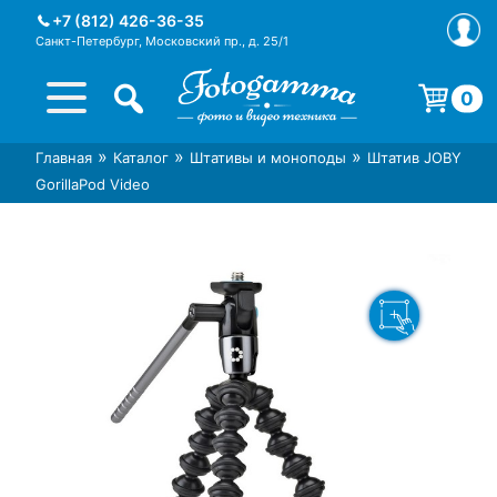
Skip
+7 (812) 426-36-35
to
Санкт-Петербург, Московский пр., д. 25/1
content
0
Корзина пуста.
»
»
»
Главная
Каталог
Штативы и моноподы
Штатив JOBY
Интернет-магазин фототехники
Магазин фотоаксессуаров foto-
GorillaPod Video
Foto-Gamma в СПб
gamma.ru