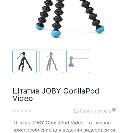
Штатив JOBY GorillaPod
Video
Добавить отзыв
0
5
0
Штатив JOBY GorillaPod Video – отличное
out
of
приспособление для ведения видеосъемки.
based