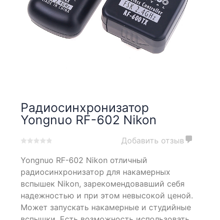
Радиосинхронизатор
Yongnuo RF-602 Nikon
Добавить отзыв
0
5
0
Yongnuo RF-602 Nikon отличный
out
of
радиосинхронизатор для накамерных
based
вспышек Nikon, зарекомендовавший себя
on
надежностью и при этом невысокой ценой.
customer
ratings
Может запускать накамерные и студийные
вспышки. Есть возможность использовать