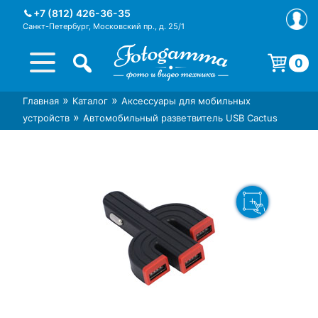
Skip
+7 (812) 426-36-35
to
Санкт-Петербург, Московский пр., д. 25/1
content
0
Корзина пуста.
»
»
Главная
Каталог
Аксессуары для мобильных
Интернет-магазин фототехники
Магазин фотоаксессуаров foto-
»
устройств
Автомобильный разветвитель USB Cactus
Foto-Gamma в СПб
gamma.ru