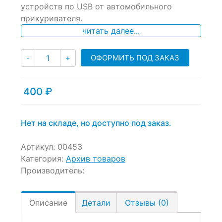
устройств по USB от автомобильного
on
прикуривателя.
customer
ratings
читать далее...
Количество
ОФОРМИТЬ ПОД ЗАКАЗ
-
+
400
₽
Нет на складе, но доступно под заказ.
Артикул:
00453
Категория:
Архив товаров
Производитель:
Описание
Детали
Отзывы (0)