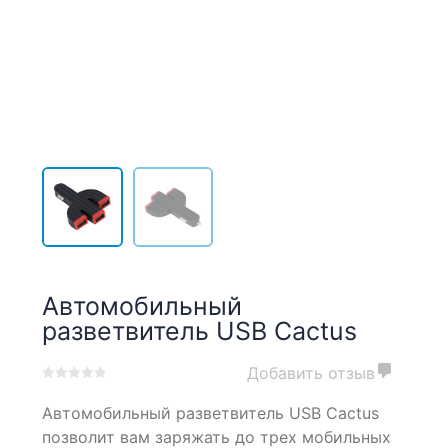
Автомобильный
разветвитель USB Cactus
Добавить отзыв
0
5
0
Автомобильный разветвитель USB Cactus
out
of
позволит вам заряжать до трех мобильных
based