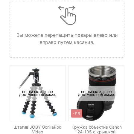
Вы можете перетащить товары влево или
вправо путем касания.
НЕТ НА СКЛАДЕ, НО
НЕТ НА СКЛАДЕ, НО
ДОСТУПНО ПОД ЗАКАЗ.
ДОСТУПНО ПОД ЗАКАЗ.
-11%
-
р
Штатив JOBY GorillaPod
Кружка объектив Canon
n
Video
24-105 c крышкой