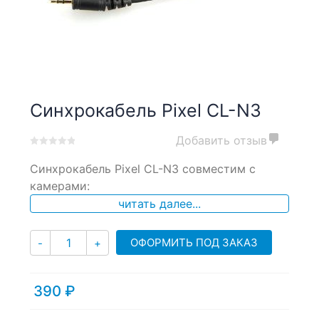
Синхрокабель Pixel CL-N3
Добавить отзыв
0
5
0
Синхрокабель Pixel CL-N3 совместим с
out
of
камерами:
based
читать далее...
on
customer
ratings
Количество
ОФОРМИТЬ ПОД ЗАКАЗ
-
+
390
₽