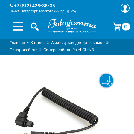
Skip
+7 (812) 426-36-35
to
Санкт-Петербург, Московский пр., д. 25/1
content
0
Корзина пуста.
»
»
»
Главная
Каталог
Аксессуары для фотокамер
Интернет-магазин фототехники
Магазин фотоаксессуаров foto-
»
Синхрокабели
Синхрокабель Pixel CL-N3
Foto-Gamma в СПб
gamma.ru