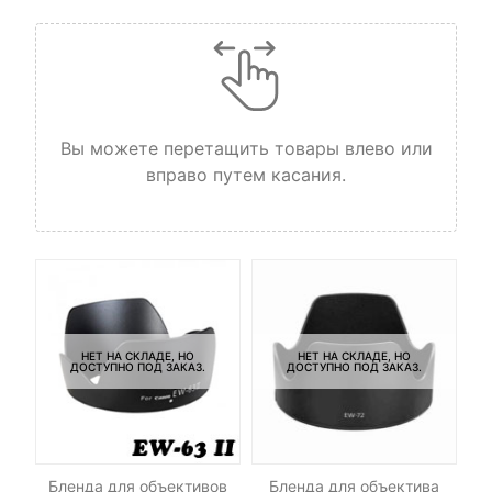
Вы можете перетащить товары влево или
вправо путем касания.
НЕТ НА СКЛАДЕ, НО
НЕТ НА СКЛАДЕ, НО
ДОСТУПНО ПОД ЗАКАЗ.
ДОСТУПНО ПОД ЗАКАЗ.
а
Бленда для объективов
Бленда для объектива