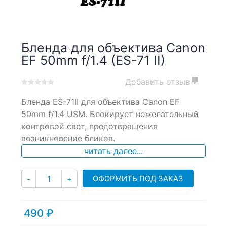
Бленда для объектива Canon
EF 50mm f/1.4 (ES-71 II)
Добавить отзыв
0
5
0
Бленда ES-71II для объектива Canon EF
out
of
50mm f/1.4 USM. Блокирует нежелательный
based
контровой свет, предотвращения
on
возникновение бликов.
customer
ratings
читать далее...
Количество
ОФОРМИТЬ ПОД ЗАКАЗ
-
+
490
₽