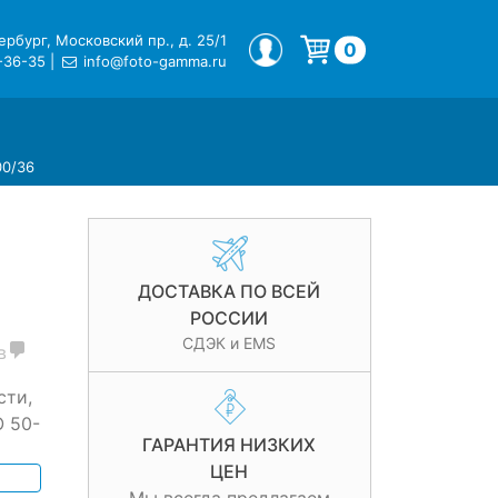
рбург, Московский пр., д. 25/1
МОЙ ПРОФИЛЬ
0
-36-35
|
info@foto-gamma.ru
Корзина пуста.
00/36
ДОСТАВКА ПО ВСЕЙ
РОССИИ
СДЭК и EMS
в
сти,
O 50-
ГАРАНТИЯ НИЗКИХ
ЦЕН