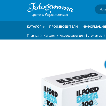
Skip
to
content
Интернет-магазин фототехники Foto-Ga
Магазин фотоаксессуаров foto-gamma.ru
КАТАЛОГ
ПРОИЗВОДИТЕЛИ
ИНФОРМАЦИЯ
»
»
Главная
Каталог
Аксессуары для фотокамер