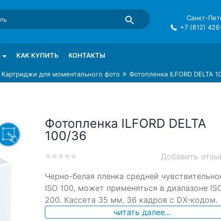
Санкт-Пете
+7 (812) 426
mma в СПб
КАК КУПИТЬ
КОНТАКТЫ
»
»
Картриджи для моментального фото
Фотопленка ILFORD DELTA 1
Фотопленка ILFORD DELTA
100/36
Добавить отзы
0
5
0
Черно-белая пленка средней чувствительно
out
of
ISO 100, может применяться в диапазоне IS
based
200. Кассета 35 мм, 36 кадров с DX-кодом.
on
читать далее...
customer