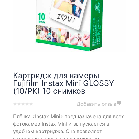
Картридж для камеры
Fujifilm Instax Mini GLOSSY
(10/PK) 10 снимков
Добавить отзыв
0
5
0
Плёнка «Instax Mini» предназначена для всех
out
of
фотокамер Instax Mini и выпускается в
based
удобном картридже. Она позволяет
on
мгновенно печатать великолепные
customer