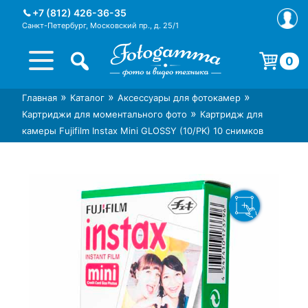
Skip
+7 (812) 426-36-35
to
Санкт-Петербург, Московский пр., д. 25/1
content
0
Корзина пуста.
»
»
»
Главная
Каталог
Аксессуары для фотокамер
Интернет-магазин фототехники
Магазин фотоаксессуаров foto-
»
Картриджи для моментального фото
Картридж для
Foto-Gamma в СПб
gamma.ru
камеры Fujifilm Instax Mini GLOSSY (10/PK) 10 снимков