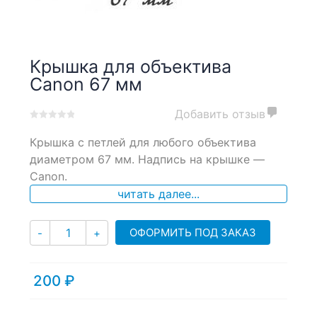
Крышка для объектива
Canon 67 мм
Добавить отзыв
0
5
0
Крышка с петлей для любого объектива
out
of
диаметром 67 мм. Надпись на крышке —
based
Canon.
on
читать далее...
customer
ratings
Количество
ОФОРМИТЬ ПОД ЗАКАЗ
-
+
200
₽