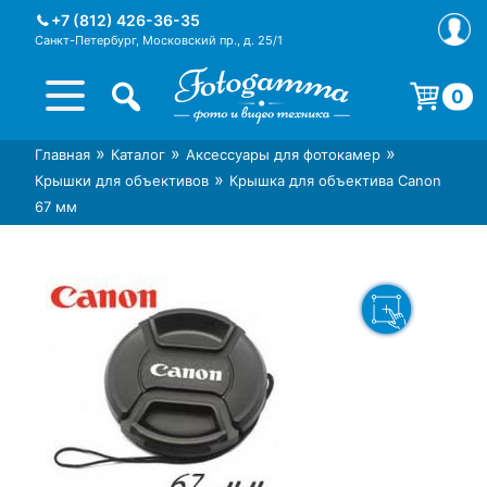
Skip
+7 (812) 426-36-35
to
Санкт-Петербург, Московский пр., д. 25/1
content
0
Корзина пуста.
»
»
»
Главная
Каталог
Аксессуары для фотокамер
Интернет-магазин фототехники
Магазин фотоаксессуаров foto-
»
Крышки для объективов
Крышка для объектива Canon
Foto-Gamma в СПб
gamma.ru
67 мм