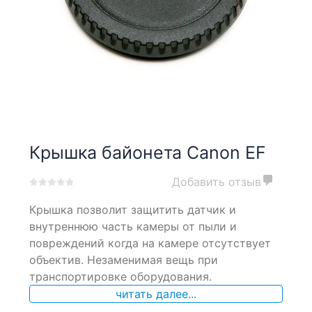
Крышка байонета Canon EF
Добавить отзыв
0
5
0
Крышка позволит защитить датчик и
out
of
внутреннюю часть камеры от пыли и
based
повреждений когда на камере отсутствует
on
объектив. Незаменимая вещь при
customer
ratings
транспортировке оборудования.
читать далее...