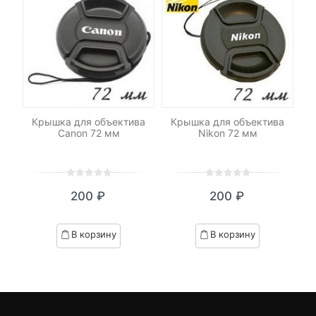
 62
Крышка для объектива
Крышка для объектива
Кр
Canon 72 мм
Nikon 72 мм
0
5
0
0
5
0
200
₽
200
₽
out
out
of
of
based
based
В корзину
В корзину
on
on
customer
customer
ratings
ratings