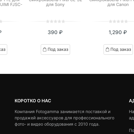
JIMI FJSC-
для Sony
для Canon
0
5
0
0
5
0
₽
390
₽
1,290
₽
out
out
of
of
based
based
каз
Под заказ
Под заказ
on
on
customer
customer
ratings
ratings
КОРОТКО О НАС
А
Компания Fotogamma занимается поставкой и
На
продажей аксессуаров для профессионального
ад
фото- и видео оборудования с 2010 года.
По