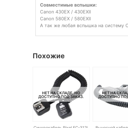
Совместимые вспышки:
Canon 430EX / 430EXII
Canon 580EX / 580EXII
А так же любая вспышка на систему C
Похожие
СКЛАДЕ, НО
НЕТ НА СКЛАДЕ, НО
НЕТ НА СКЛА
ПОД ЗАКАЗ.
ДОСТУПНО ПОД ЗАКАЗ.
ДОСТУПНО ПОД
ь Pixel CL-S1
Синхрокабель Pixel FC-312L
Выносной кабел