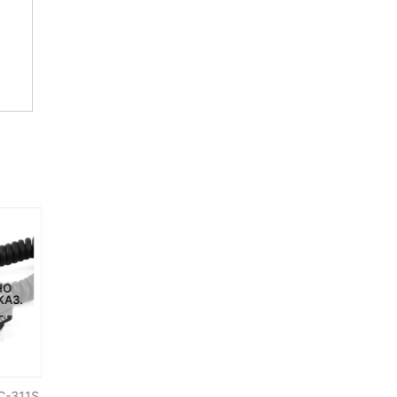
НО
НЕТ НА СКЛАДЕ, НО
НЕТ НА СКЛАДЕ, НО
КАЗ.
ДОСТУПНО ПОД ЗАКАЗ.
ДОСТУПНО ПОД ЗАКАЗ.
-8%
C-311S
Синхрокабель Pixel CL-DC2