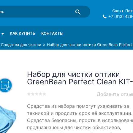
Санкт-Пете
+7 (812) 426
mma в СПб
КАК КУПИТЬ
КОНТАКТЫ
»
»
Средства для чистки
Набор для чистки оптики GreenBean Perfect 
Набор для чистки оптики
GreenBean Perfect Clean KIT
Добавить отзы
0
5
0
Средства из набора помогут ухаживать за
out
of
техникой и продлить срок её эксплуатации.
based
Средства безопасны, просты в использован
on
предназначены для чистки объективов,
customer