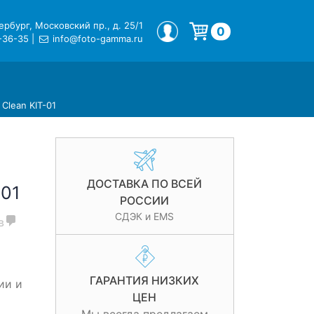
рбург, Московский пр., д. 25/1
МОЙ ПРОФИЛЬ
0
-36-35
|
info@foto-gamma.ru
Корзина пуста.
Clean KIT-01
ДОСТАВКА ПО ВСЕЙ
-01
РОССИИ
СДЭК и EMS
в
ГАРАНТИЯ НИЗКИХ
ии и
ЦЕН