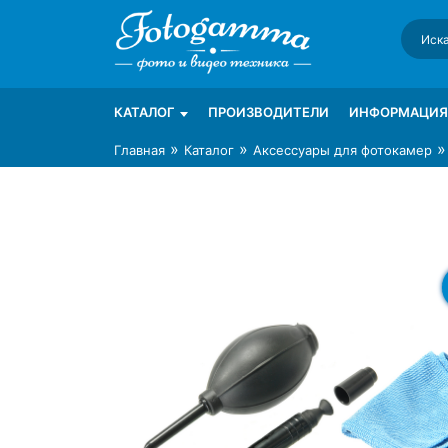
Skip
to
content
Интернет-магазин фототехники Foto-Ga
Магазин фотоаксессуаров foto-gamma.ru
КАТАЛОГ
ПРОИЗВОДИТЕЛИ
ИНФОРМАЦИЯ
»
»
Главная
Каталог
Аксессуары для фотокамер