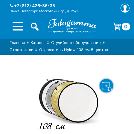
Skip
+7 (812) 426-36-35
to
Санкт-Петербург, Московский пр., д. 25/1
content
0
Корзина пуста.
»
»
»
Главная
Каталог
Студийное оборудование
Интернет-магазин фототехники
Магазин фотоаксессуаров foto-
»
Отражатели
Отражатель Hylow 108 см 5 цветов
Foto-Gamma в СПб
gamma.ru