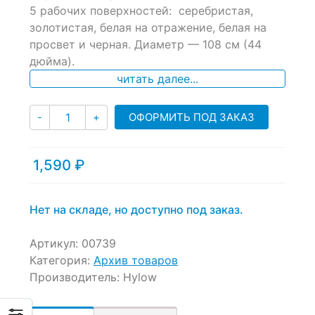
of
5 рабочих поверхностей: серебристая,
based
золотистая, белая на отражение, белая на
on
просвет и черная. Диаметр — 108 см (44
customer
ratings
дюйма).
читать далее...
Количество
ОФОРМИТЬ ПОД ЗАКАЗ
-
+
1,590
₽
Нет на складе, но доступно под заказ.
Артикул:
00739
Категория:
Архив товаров
Производитель:
Hylow