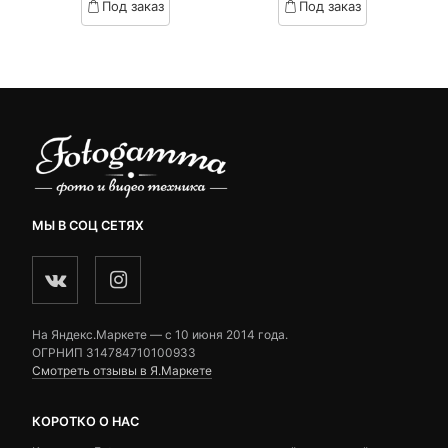
Под заказ
Под заказ
on
on
вляла
customer
customer
₽.
ratings
ratings
МЫ В СОЦ СЕТЯХ
На Яндекс.Маркете — c 10 июня 2014 года.
ОГРНИП 314784710100933
Смотреть отзывы в Я.Маркете
КОРОТКО О НАС