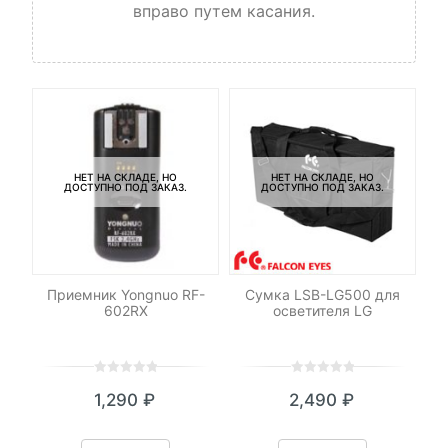
вправо путем касания.
НЕТ НА СКЛАДЕ, НО
НЕТ НА СКЛАДЕ, НО
ДОСТУПНО ПОД ЗАКАЗ.
ДОСТУПНО ПОД ЗАКАЗ.
-
Приемник Yongnuo RF-
Сумка LSB-LG500 для
Пе
h
602RX
осветителя LG
0
5
0
0
5
0
1,290
₽
2,490
₽
out
out
я
начальная
of
of
based
based