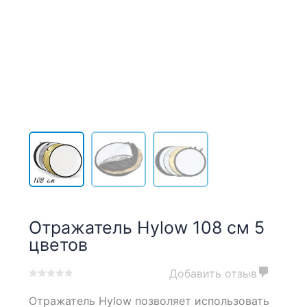
Отражатель Hylow 108 см 5
цветов
Добавить отзыв
0
5
0
Отражатель Hylow позволяет использовать
out