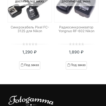
ДОСТУПНО ПОД ЗАКАЗ.
ДОСТУПНО ПОД ЗАКАЗ.
Синхрокабель Pixel FC-
Радиосинхронизатор
h
312S для Nikon
Yongnuo RF-602 Nikon
Sa
0
5
0
0
5
0
1,290
₽
1,890
₽
out
out
я
начальная
of
of
based
based
Под заказ
Под заказ
on
on
вляла
customer
customer
₽.
ratings
ratings