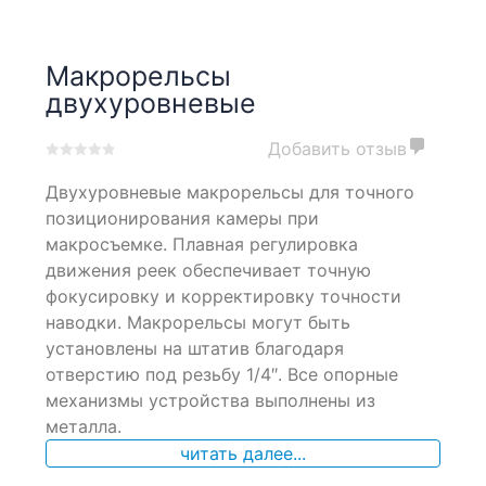
Макрорельсы
двухуровневые
Добавить отзыв
0
5
0
Двухуровневые макрорельсы для точного
out
of
позиционирования камеры при
based
макросъемке. Плавная регулировка
on
движения реек обеспечивает точную
customer
ratings
фокусировку и корректировку точности
наводки. Макрорельсы могут быть
установлены на штатив благодаря
отверстию под резьбу 1/4″. Все опорные
механизмы устройства выполнены из
металла.
читать далее...