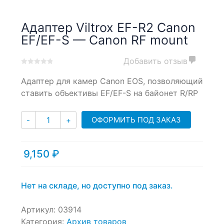
Адаптер Viltrox EF-R2 Canon
EF/EF-S — Canon RF mount
Добавить отзыв
0
5
0
Адаптер для камер Canon EOS, позволяющий
out
of
ставить объективы EF/EF-S на байонет R/RP
based
on
Количество
customer
ОФОРМИТЬ ПОД ЗАКАЗ
-
+
ratings
9,150
₽
Нет на складе, но доступно под заказ.
Артикул:
03914
Категория:
Архив товаров