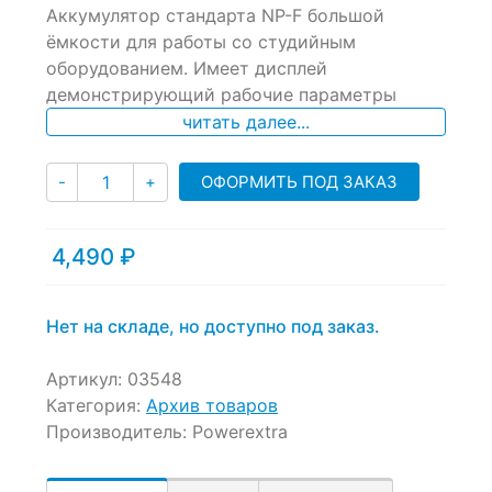
Аккумулятор стандарта NP-F большой
out
of
ёмкости для работы со студийным
based
оборудованием. Имеет дисплей
on
демонстрирующий рабочие параметры
customer
ratings
читать далее...
Количество
ОФОРМИТЬ ПОД ЗАКАЗ
-
+
4,490
₽
Нет на складе, но доступно под заказ.
Артикул:
03548
Категория:
Архив товаров
Производитель:
Powerextra