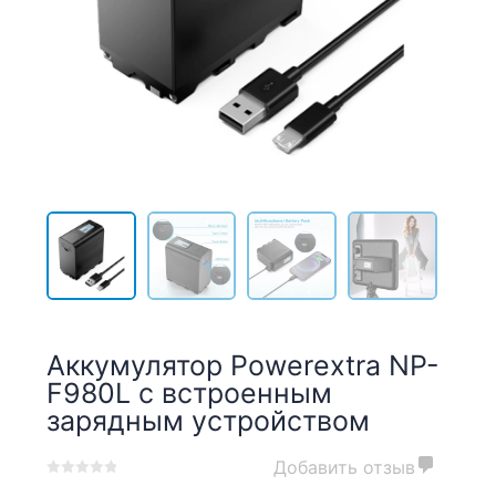
Аккумулятор Powerextra NP-
F980L с встроенным
зарядным устройством
Добавить отзыв
0
5
0