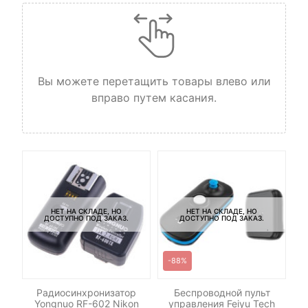
Вы можете перетащить товары влево или
вправо путем касания.
Ба
3
НЕТ НА СКЛАДЕ, НО
НЕТ НА СКЛАДЕ, НО
ДОСТУПНО ПОД ЗАКАЗ.
ДОСТУПНО ПОД ЗАКАЗ.
-88%
ель
Радиосинхронизатор
Беспроводной пульт
Yongnuo RF-602 Nikon
управления Feiyu Tech