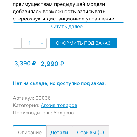
преимуществам предыдущей модели
on
добавилась возможность записывать
customer
ratings
стереозвук и дистанционное управление.
читать далее...
Количество
ОФОРМИТЬ ПОД ЗАКАЗ
-
+
3,390
₽
2,990
₽
Текущая
Первоначальная
цена:
цена
2,990 ₽.
составляла
3,390 ₽.
Нет на складе, но доступно под заказ.
Артикул:
00036
Категория:
Архив товаров
Производитель:
Yongnuo
Описание
Детали
Отзывы (0)