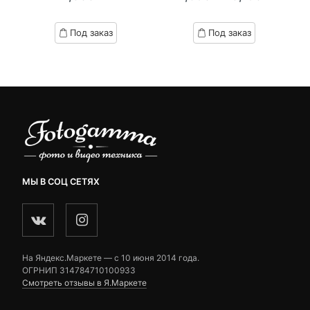
Текущая
Первоначал
цена:
цена
Под заказ
Под заказ
3,190 ₽.
составляла
4,690 ₽.
МЫ В СОЦ СЕТЯХ
На Яндекс.Маркете — c 10 июня 2014 года.
ОГРНИП 314784710100933
Смотреть отзывы в Я.Маркете