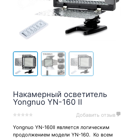
Накамерный осветитель
Yongnuo YN-160 II
Добавить отзыв
0
5
0
Yongnuo YN-160II является логическим
out
of
продолжением модели YN-160. Ко всем
based