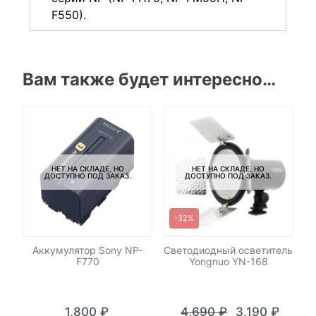
F550).
Вам также будет интересно…
НЕТ НА СКЛАДЕ, НО
НЕТ НА СКЛАДЕ, НО
ДОСТУПНО ПОД ЗАКАЗ.
ДОСТУПНО ПОД ЗАКАЗ.
-32%
Аккумулятор Sony NP-
Светодиодный осветитель
F770
Yongnuo YN-168
1,800
₽
4,690
₽
3,190
₽