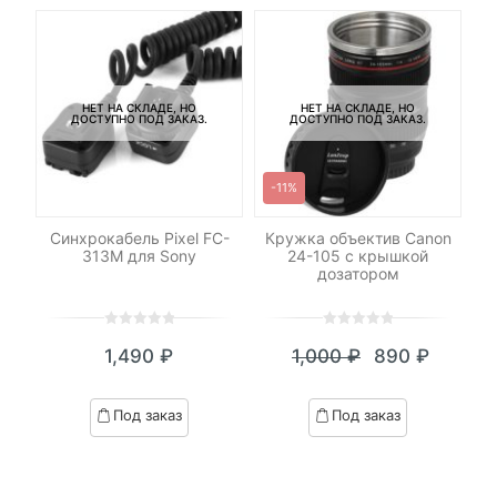
НЕТ НА СКЛАДЕ, НО
НЕТ НА СКЛАДЕ, НО
ДОСТУПНО ПОД ЗАКАЗ.
ДОСТУПНО ПОД ЗАКАЗ.
-11%
-
Синхрокабель Pixel FC-
Кружка объектив Canon
313M для Sony
24-105 c крышкой
дозатором
с
0
5
0
0
5
0
1,490
₽
1,000
₽
890
₽
out
out
Текущая
Первоначал
of
of
цена:
цена
based
based
Под заказ
Под заказ
on
on
890 ₽.
составляла
customer
customer
1,000 ₽.
ratings
ratings