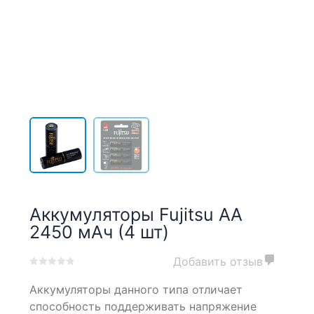
Аккумуляторы Fujitsu AA
2450 мАч (4 шт)
Добавить отзыв
0
5
0
Аккумуляторы данного типа отличает
out
of
способность поддерживать напряжение
based