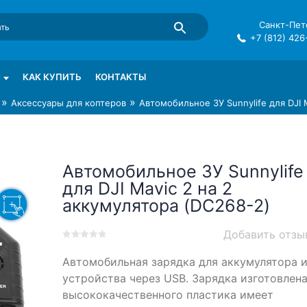
Санкт-Пете
+7 (812) 426
mma в СПб
КАК КУПИТЬ
КОНТАКТЫ
»
»
Аксессуары для коптеров
Автомобильное ЗУ Sunnylife для DJI 
Автомобильное ЗУ Sunnylife
для DJI Mavic 2 на 2
аккумулятора (DC268-2)
Добавить отзы
0
5
0
Автомобильная зарядка для аккумулятора 
out
of
устройства через USB. Зарядка изготовлена
based
высококачественного пластика имеет
on