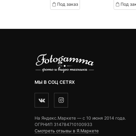
д заказ
Под заказ
Под за
on
on
2,990 ₽.
составляла
omer
customer
customer
3,390 ₽.
ngs
ratings
ratings
МЫ В СОЦ СЕТЯХ
На Яндекс.Маркете — c 10 июня 2014 года.
ОГРНИП 314784710100933
Смотреть отзывы в Я.Маркете