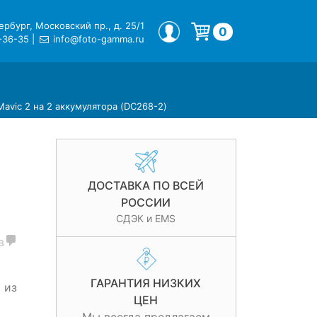
рбург, Московский пр., д. 25/1
МОЙ ПРОФИЛЬ
0
-36-35
|
info@foto-gamma.ru
Корзина пуста.
Mavic 2 на 2 аккумулятора (DC268-2)
ДОСТАВКА ПО ВСЕЙ
РОССИИ
СДЭК и EMS
в
и
ГАРАНТИЯ НИЗКИХ
 из
ЦЕН