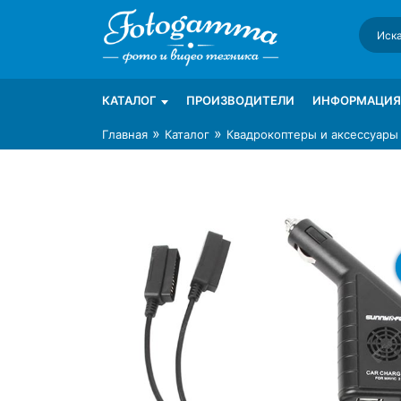
Skip
to
content
Интернет-магазин фототехники Foto-Ga
Магазин фотоаксессуаров foto-gamma.ru
КАТАЛОГ
ПРОИЗВОДИТЕЛИ
ИНФОРМАЦИЯ
»
»
Главная
Каталог
Квадрокоптеры и аксессуары