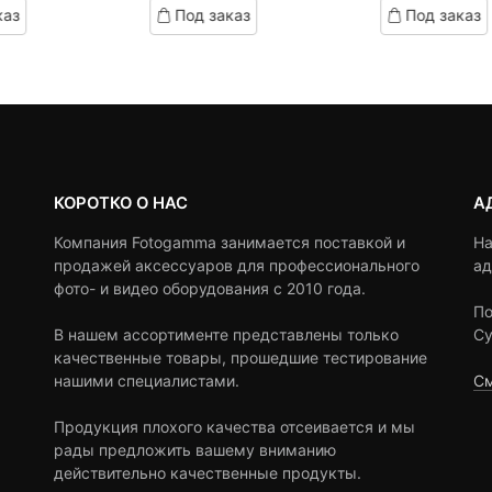
каз
Под заказ
Под заказ
on
on
2,790 ₽.
составляла
customer
customer
3,500 ₽.
ratings
ratings
КОРОТКО О НАС
А
Компания Fotogamma занимается поставкой и
На
продажей аксессуаров для профессионального
ад
фото- и видео оборудования с 2010 года.
По
В нашем ассортименте представлены только
Су
качественные товары, прошедшие тестирование
нашими специалистами.
См
Продукция плохого качества отсеивается и мы
рады предложить вашему вниманию
действительно качественные продукты.