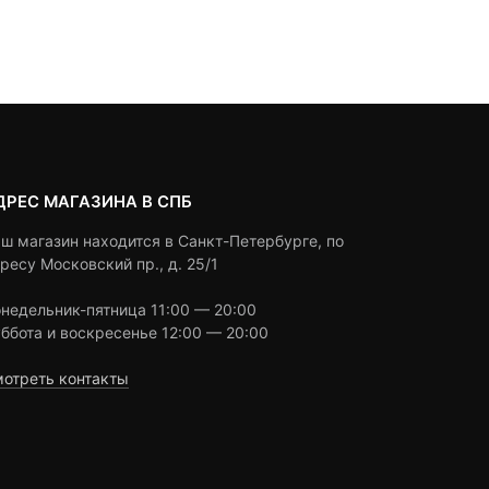
Под заказ
Под заказ
on
on
5,990 ₽.
составляла
customer
customer
6,830 ₽.
ratings
ratings
ДРЕС МАГАЗИНА В СПБ
ш магазин находится в Санкт-Петербурге, по
ресу Московский пр., д. 25/1
недельник-пятница 11:00 — 20:00
ббота и воскресенье 12:00 — 20:00
отреть контакты