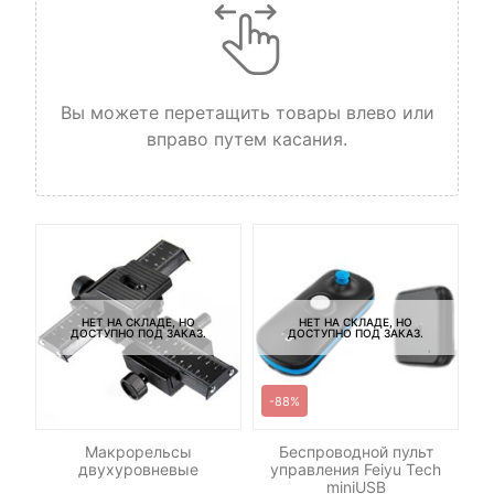
Вы можете перетащить товары влево или
вправо путем касания.
НЕТ НА СКЛАДЕ, НО
НЕТ НА СКЛАДЕ, НО
ДОСТУПНО ПОД ЗАКАЗ.
ДОСТУПНО ПОД ЗАКАЗ.
-88%
-
ет
Макрорельсы
Беспроводной пульт
Св
ny
двухуровневые
управления Feiyu Tech
miniUSB