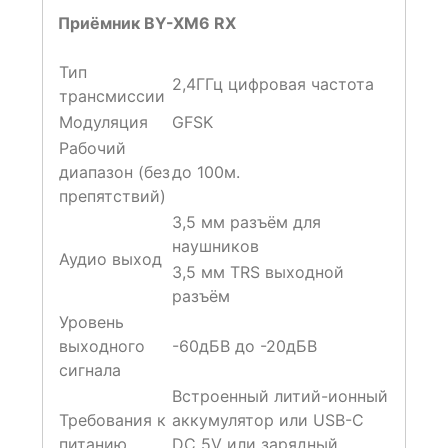
Приёмник BY-XM6
R
X
Тип
2,4ГГц цифровая частота
трансмиссии
Модуляция
GFSK
Рабочий
диапазон (без
до 100м.
препятствий)
3,5 мм разъём для
наушников
Аудио выход
3,5 мм TRS выходной
разъём
Уровень
выходного
-60дБВ до -20дБВ
сигнала
Встроенный литий-ионный
Требования к
аккумулятор или USB-C
питанию
DC 5V или зарядный