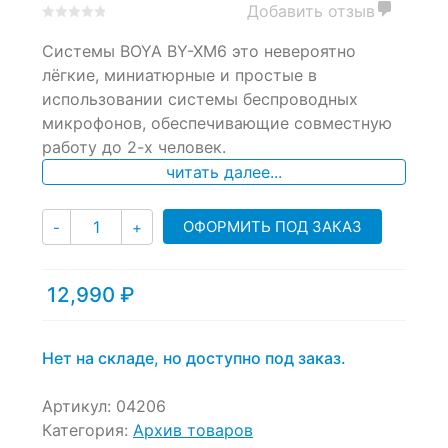
Добавить отзыв
0
5
0
Системы BOYA BY-XM6 это невероятно
out
of
лёгкие, миниатюрные и простые в
based
использовании системы беспроводных
on
микрофонов, обеспечивающие совместную
customer
ratings
работу до 2-х человек.
читать далее...
Количество
ОФОРМИТЬ ПОД ЗАКАЗ
-
+
12,990
₽
Нет на складе, но доступно под заказ.
Артикул:
04206
Категория:
Архив товаров