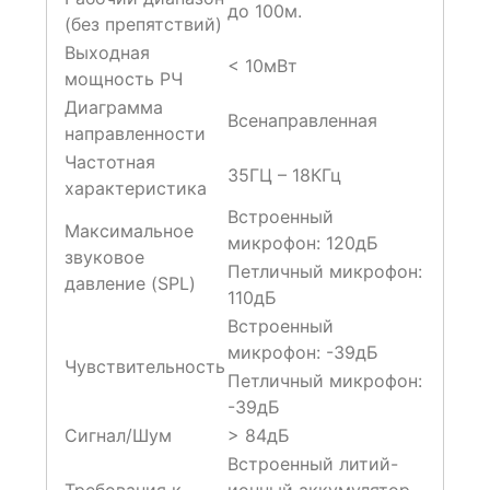
до 100м.
(без препятствий)
Выходная
< 10мВт
мощность РЧ
Диаграмма
Всенаправленная
направленности
Частотная
35ГЦ – 18КГц
характеристика
Встроенный
Максимальное
микрофон: 120дБ
звуковое
Петличный микрофон:
давление (SPL)
110дБ
Встроенный
микрофон: -39дБ
Чувствительность
Петличный микрофон:
-39дБ
Сигнал/Шум
> 84дБ
Встроенный литий-