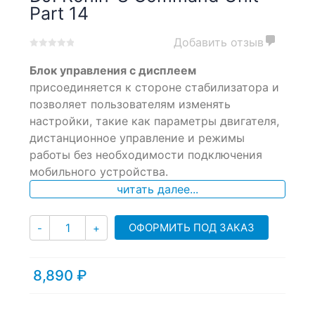
Part 14
Добавить отзыв
0
5
0
Блок управления с дисплеем
out
of
присоединяется к стороне стабилизатора и
based
позволяет пользователям изменять
on
настройки, такие как параметры двигателя,
customer
ratings
дистанционное управление и режимы
работы без необходимости подключения
мобильного устройства.
читать далее...
Количество
ОФОРМИТЬ ПОД ЗАКАЗ
-
+
8,890
₽