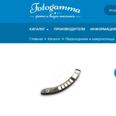
Skip
to
content
Интернет-магазин фототехники Foto-Ga
Магазин фотоаксессуаров foto-gamma.ru
КАТАЛОГ
ПРОИЗВОДИТЕЛИ
ИНФОРМАЦИЯ
»
»
Главная
Каталог
Переходники и макрокольца