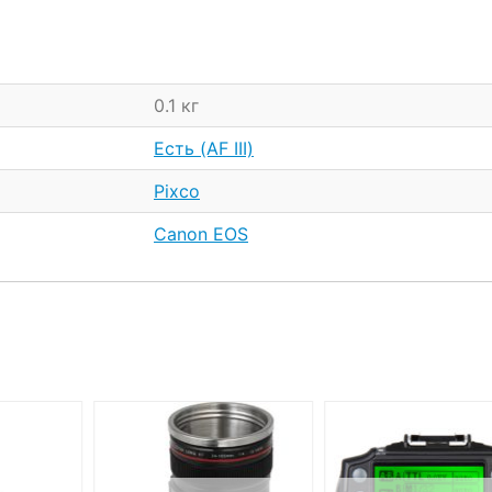
0.1 кг
Есть (AF III)
Pixco
Canon EOS