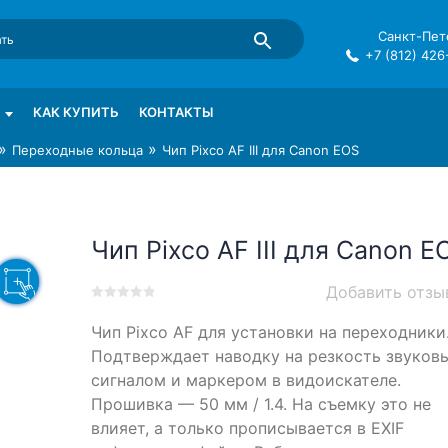
Санкт-Пете
+7 (812) 426
mma в СПб
КАК КУПИТЬ
КОНТАКТЫ
»
»
Переходные кольца
Чип Pixco AF III для Canon EOS
Чип Pixco AF III для Canon E
Добавить отзы
0
5
0
Чип Pixco AF
для установки на переходники
out
of
Подтверждает наводку на резкость звуков
based
сигналом и маркером в видоискателе.
on
Прошивка — 50 мм / 1.4. На съемку это не
customer
ratings
влияет, а только прописывается в EXIF