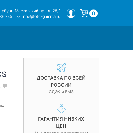
рбург, Московский пр., д. 25/1
МОЙ ПРОФИЛЬ
0
-36-35
|
info@foto-gamma.ru
Корзина пуста.
OS
ДОСТАВКА ПО ВСЕЙ
РОССИИ
в
СДЭК и EMS
.
ым
ГАРАНТИЯ НИЗКИХ
ЦЕН