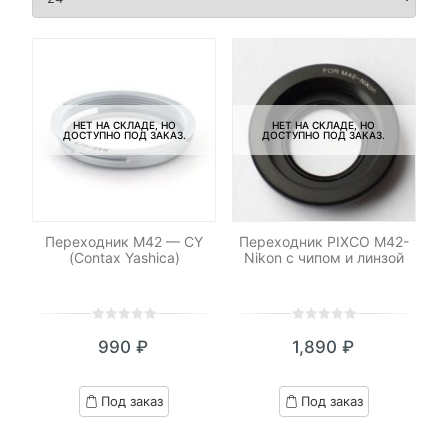
НЕТ НА СКЛАДЕ, НО
НЕТ НА СКЛАДЕ, НО
ДОСТУПНО ПОД ЗАКАЗ.
ДОСТУПНО ПОД ЗАКАЗ.
Переходник M42 — СY
Переходник PIXCO M42-
(Contax Yashica)
Nikon с чипом и линзой
0
5
0
0
5
0
990
₽
1,890
₽
out
out
of
of
based
based
Под заказ
Под заказ
on
on
customer
customer
ratings
ratings