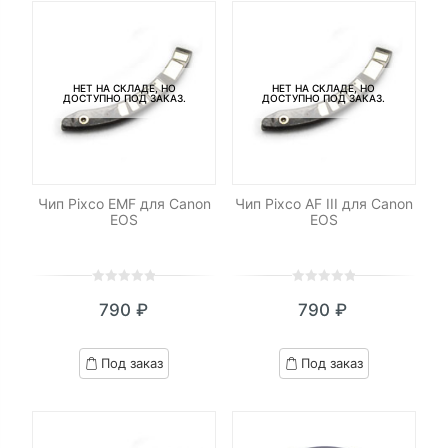
НЕТ НА СКЛАДЕ, НО
НЕТ НА СКЛАДЕ, НО
ДОСТУПНО ПОД ЗАКАЗ.
ДОСТУПНО ПОД ЗАКАЗ.
Чип Pixco EMF для Canon
Чип Pixco AF III для Canon
EOS
EOS
0
5
0
0
5
0
790
₽
790
₽
out
out
of
of
based
based
Под заказ
Под заказ
on
on
customer
customer
ratings
ratings