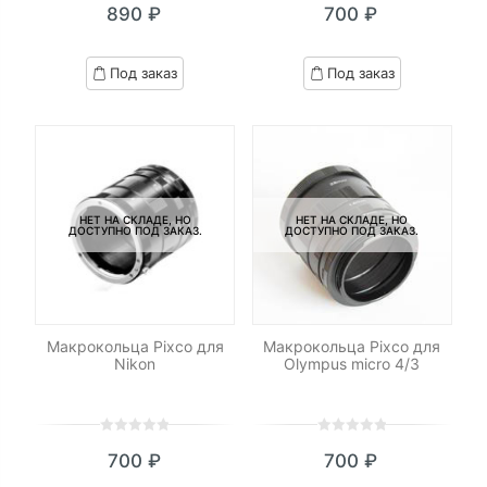
890
₽
700
₽
out
out
of
of
based
based
Под заказ
Под заказ
on
on
customer
customer
ratings
ratings
НЕТ НА СКЛАДЕ, НО
НЕТ НА СКЛАДЕ, НО
ДОСТУПНО ПОД ЗАКАЗ.
ДОСТУПНО ПОД ЗАКАЗ.
Макрокольца Pixco для
Макрокольца Pixco для
Nikon
Olympus micro 4/3
0
5
0
0
5
0
700
₽
700
₽
out
out
of
of