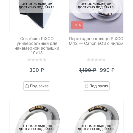
НЕТ НА СКЛАДЕ, НО
НЕТ НА СКЛАДЕ, НО
ДОСТУПНО ПОД ЗАКАЗ.
ДОСТУПНО ПОД ЗАКАЗ.
-10%
Софтбокс PIXCO
Переходное кольцо PIXCO
универсальный для
M42 — Canon EOS с чипом
накамерной вспышки
10х13
0
5
0
0
5
0
300
₽
1,100
₽
990
₽
out
out
Текущая
Первоначал
of
of
цена:
цена
based
based
Под заказ
Под заказ
on
on
990 ₽.
составляла
customer
customer
1,100 ₽.
ratings
ratings
НЕТ НА СКЛАДЕ, НО
НЕТ НА СКЛАДЕ, НО
ДОСТУПНО ПОД ЗАКАЗ.
ДОСТУПНО ПОД ЗАКАЗ.