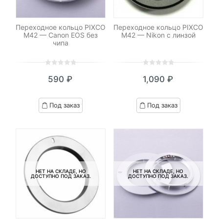
Переходное кольцо PIXCO
Переходное кольцо PIXCO
M42 — Canon EOS без
M42 — Nikon с линзой
чипа
0
5
0
0
5
0
590
₽
1,090
₽
out
out
of
of
based
based
Под заказ
Под заказ
on
on
customer
customer
ratings
ratings
НЕТ НА СКЛАДЕ, НО
НЕТ НА СКЛАДЕ, НО
ДОСТУПНО ПОД ЗАКАЗ.
ДОСТУПНО ПОД ЗАКАЗ.