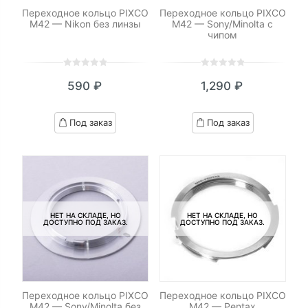
Переходное кольцо PIXCO
Переходное кольцо PIXCO
M42 — Nikon без линзы
M42 — Sony/Minolta с
чипом
0
5
0
0
5
0
590
₽
1,290
₽
out
out
of
of
based
based
Под заказ
Под заказ
on
on
customer
customer
ratings
ratings
НЕТ НА СКЛАДЕ, НО
НЕТ НА СКЛАДЕ, НО
ДОСТУПНО ПОД ЗАКАЗ.
ДОСТУПНО ПОД ЗАКАЗ.
Переходное кольцо PIXCO
Переходное кольцо PIXCO
M42 — Sony/Minolta без
M42 — Pentax