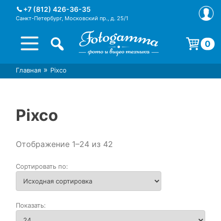
Skip
+7 (812) 426-36-35
to
Санкт-Петербург, Московский пр., д. 25/1
content
0
Корзина пуста.
»
Главная
Pixco
Интернет-магазин фототехники
Магазин фотоаксессуаров foto-
Foto-Gamma в СПб
gamma.ru
Pixco
Отображение 1–24 из 42