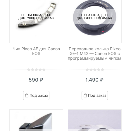
НЕТ НА СКЛАДЕ, НО
НЕТ НА СКЛАДЕ, НО
ДОСТУПНО ПОД ЗАКАЗ.
ДОСТУПНО ПОД ЗАКАЗ.
Чип Pixco AF для Canon
Переходное кольцо Pixco
EOS
GE-1 M42 — Canon EOS с
программируемым чипом
0
5
0
0
5
0
590
₽
1,490
₽
out
out
of
of
based
based
Под заказ
Под заказ
on
on
customer
customer
ratings
ratings