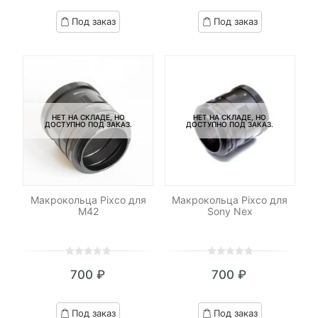
based
based
Под заказ
Под заказ
on
on
customer
customer
ratings
ratings
НЕТ НА СКЛАДЕ, НО
НЕТ НА СКЛАДЕ, НО
ДОСТУПНО ПОД ЗАКАЗ.
ДОСТУПНО ПОД ЗАКАЗ.
Макрокольца Pixco для
Макрокольца Pixco для
M42
Sony Nex
0
5
0
0
5
0
700
₽
700
₽
out
out
of
of
based
based
Под заказ
Под заказ
on
on