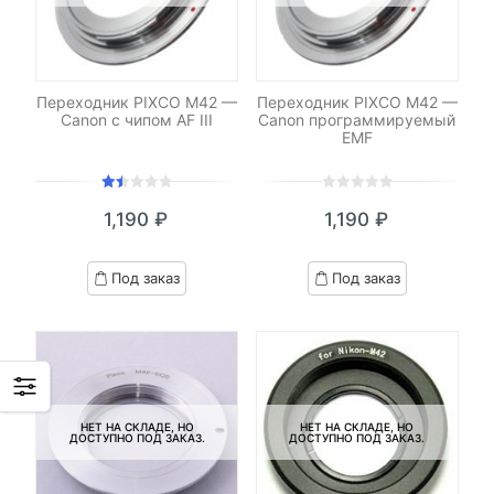
Переходник PIXCO M42 —
Переходник PIXCO M42 —
Canon с чипом AF III
Canon программируемый
EMF
Оценка
0
5
0
1,190
₽
1,190
₽
1.50
out
из
of
5
based
Под заказ
Под заказ
on
customer
ratings
НЕТ НА СКЛАДЕ, НО
НЕТ НА СКЛАДЕ, НО
ДОСТУПНО ПОД ЗАКАЗ.
ДОСТУПНО ПОД ЗАКАЗ.