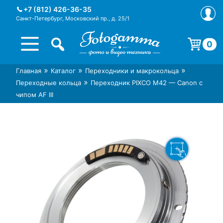
Skip
+7 (812) 426-36-35
to
Санкт-Петербург, Московский пр., д. 25/1
content
0
Корзина пуста.
»
»
»
Главная
Каталог
Переходники и макрокольца
Интернет-магазин фототехники
Магазин фотоаксессуаров foto-
»
Переходные кольца
Переходник PIXCO M42 — Canon с
Foto-Gamma в СПб
gamma.ru
чипом AF III