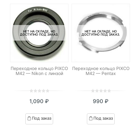
НЕТ НА СКЛАДЕ, НО
НЕТ НА СКЛАДЕ, НО
ДОСТУПНО ПОД ЗАКАЗ.
ДОСТУПНО ПОД ЗАКАЗ.
non
Переходное кольцо PIXCO
Переходное кольцо PIXCO
Пе
ом
M42 — Nikon с линзой
M42 — Pentax
0
5
0
0
5
0
1,090
₽
990
₽
out
out
of
of
based
based
Под заказ
Под заказ
on
on
customer
customer
ratings
ratings