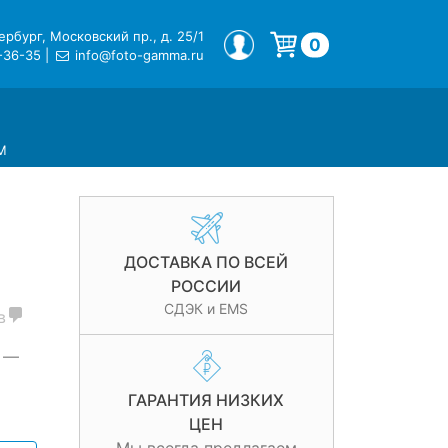
рбург, Московский пр., д. 25/1
МОЙ ПРОФИЛЬ
0
-36-35
|
info@foto-gamma.ru
Корзина пуста.
M
ДОСТАВКА ПО ВСЕЙ
РОССИИ
СДЭК и EMS
в
 —
ГАРАНТИЯ НИЗКИХ
ЦЕН