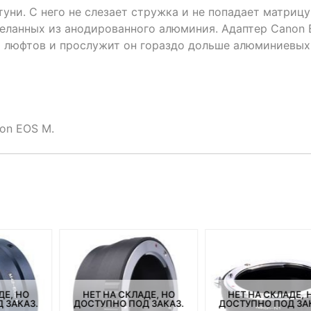
уни. С него не слезает стружка и не попадает матрицу
деланных из анодированного алюминия. Адаптер Canon 
х люфтов и прослужит он гораздо дольше алюминиевых
on EOS M.
ДЕ, НО
НЕТ НА СКЛАДЕ, НО
НЕТ НА СКЛАДЕ, 
 ЗАКАЗ.
ДОСТУПНО ПОД ЗАКАЗ.
ДОСТУПНО ПОД ЗА