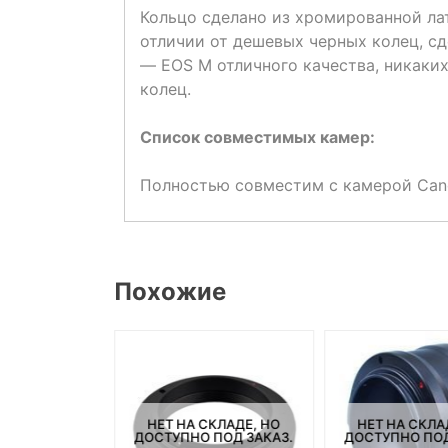
Кольцо сделано из хромированной лат
отличии от дешевых черных колец, с
— EOS M отличного качества, никаки
колец.
Список совместимых камер:
Полностью совместим с камерой Can
Похожие
СКЛАДЕ, НО
НЕТ НА СКЛАДЕ, НО
НЕТ НА СКЛА
ПОД ЗАКАЗ.
ДОСТУПНО ПОД ЗАКАЗ.
ДОСТУПНО ПОД