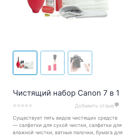
Чистящий набор Canon 7 в 1
Добавить отзыв
0
5
0
Существует пять видов чистящих средств
out
of
— салфетки для сухой чистки, салфетки для
based
влажной чистки, ватные палочки, бумага для
on