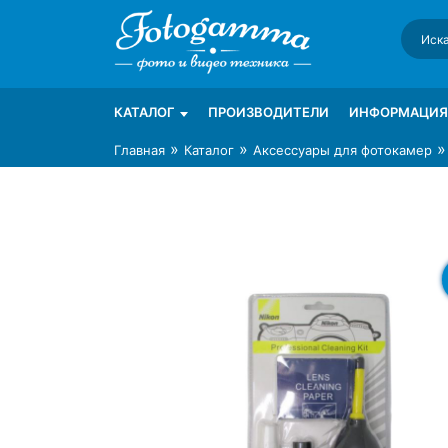
Skip
to
content
Интернет-магазин фототехники Foto-Ga
Магазин фотоаксессуаров foto-gamma.ru
КАТАЛОГ
ПРОИЗВОДИТЕЛИ
ИНФОРМАЦИЯ
»
»
Главная
Каталог
Аксессуары для фотокамер