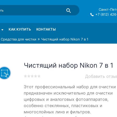
Санкт-Пете
+7 (812) 426
mma в СПб
КАК КУПИТЬ
КОНТАКТЫ
»
»
Средства для чистки
Чистящий набор Nikon 7 в 1
Чистящий набор Nikon 7 в 1
Добавить отзы
0
5
0
Этот профессиональный набор для очистки
out
of
предназначен исключительно для очистки
based
цифровых и аналоговых фотоаппаратов,
on
особенно стеклянных, пластиковых и
customer
ratings
многослойных линз и фильтров.