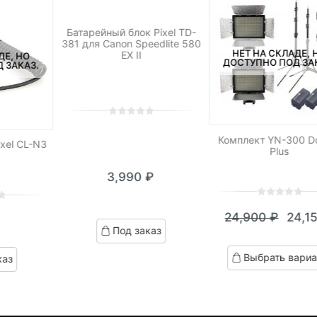
Батарейный блок Pixel TD-
381 для Canon Speedlite 580
НЕТ НА СКЛАДЕ, 
EX II
ДЕ, НО
ДОСТУПНО ПОД ЗА
 ЗАКАЗ.
0
5
0
out
Комплект YN-300 D
xel CL-N3
Plus
of
based
3,990
₽
on
customer
ratings
0
5
0
24,900
₽
24,1
out
Теку
Пер
Под заказ
of
цена:
цен
based
Выбрать вариа
каз
on
24,15
сост
customer
24,9
ratings